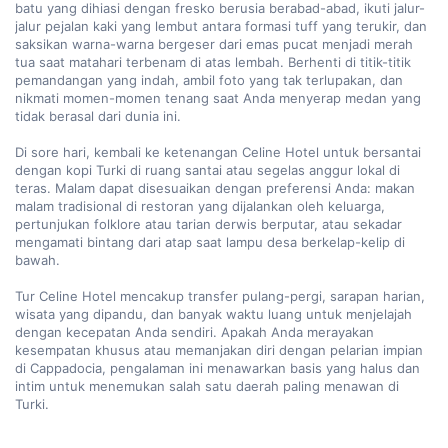
batu yang dihiasi dengan fresko berusia berabad-abad, ikuti jalur-
jalur pejalan kaki yang lembut antara formasi tuff yang terukir, dan 
saksikan warna-warna bergeser dari emas pucat menjadi merah 
tua saat matahari terbenam di atas lembah. Berhenti di titik-titik 
pemandangan yang indah, ambil foto yang tak terlupakan, dan 
nikmati momen-momen tenang saat Anda menyerap medan yang 
tidak berasal dari dunia ini.

Di sore hari, kembali ke ketenangan Celine Hotel untuk bersantai 
dengan kopi Turki di ruang santai atau segelas anggur lokal di 
teras. Malam dapat disesuaikan dengan preferensi Anda: makan 
malam tradisional di restoran yang dijalankan oleh keluarga, 
pertunjukan folklore atau tarian derwis berputar, atau sekadar 
mengamati bintang dari atap saat lampu desa berkelap-kelip di 
bawah.

Tur Celine Hotel mencakup transfer pulang-pergi, sarapan harian, 
wisata yang dipandu, dan banyak waktu luang untuk menjelajah 
dengan kecepatan Anda sendiri. Apakah Anda merayakan 
kesempatan khusus atau memanjakan diri dengan pelarian impian 
di Cappadocia, pengalaman ini menawarkan basis yang halus dan 
intim untuk menemukan salah satu daerah paling menawan di 
Turki.