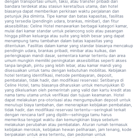
dengan transportasi umum, taksi, atau transfer pribadi dari
bandara terdekat atau stasiun kereta/bus utama, dan hotel
biasanya dapat memberikan perkiraan waktu perjalanan dan
petunjuk jika diminta. Tipe kamar dan batas kapasitas, fasilitas
yang tersedia (pendingin udara, brankas, minibar), dan fitur
aksesibilitas: Celine Hotel menawarkan berbagai kategori kamar,
mulai dari kamar standar untuk pelancong solo atau pasangan
hingga pilihan keluarga atau suite yang lebih besar yang dapat
menampung tamu tambahan dalam batas kapasitas yang
ditentukan. Fasilitas dalam kamar yang standar biasanya mencakup
pendingin udara, brankas pribadi, minibar atau kulkas, dan
perlengkapan mandi dasar, sementara kamar tertentu dan area
umum mungkin memiliki peningkatan aksesibilitas seperti akses
tanpa langkah, pintu yang lebih lebar, atau kamar mandi yang
disesuaikan untuk tamu dengan kebutuhan mobilitas. Kebijakan
hotel tentang identifikasi, metode pembayaran, deposit,
pembatalan, tidak hadir, dan modifikasi reservasi: Setibanya di
Celine Hotel, tamu biasanya diharuskan untuk menunjukkan ID
yang dikeluarkan oleh pemerintah yang valid dan kartu kredit atas
nama tamu utama untuk verifikasi dan tujuan keamanan. Hotel
dapat melakukan pra-otorisasi atau mengumpulkan deposit untuk
menutupi biaya tambahan, dan menerapkan kebijakan pembatalan,
tidak hadir, dan modifikasi reservasi tertentu—seringkali terkait
dengan rencana tarif yang dipilih—sehingga tamu harus
memeriksa tenggat waktu dan kemungkinan biaya sebelum
melakukan perubahan atau pembatalan. Aturan rumah termasuk
kebijakan merokok, kebijakan hewan peliharaan, jam tenang, kode
berpakaian untuk area tertentu, dan pedoman untuk