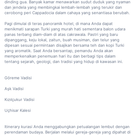
dinding gua. Banyak kamar menawarkan sudut duduk yang nyaman 
dan jendela yang membingkai lembah-lembah yang terukir dan 
cerobong peri Cappadocia dalam cahaya yang senantiasa berubah.

Pagi dimulai di teras panoramik hotel, di mana Anda dapat 
menikmati sarapan Turki yang murah hati sementara balon udara 
panas terbang diam-diam di atas cakrawala. Pastri yang baru 
dipanggang, keju lokal, zaitun, buah musiman, dan telur yang 
dipesan sesuai permintaan disajikan bersama teh dan kopi Turki 
yang aromatik. Saat Anda bersantap, pemandu Anda akan 
memperkenalkan penemuan hari itu dan berbagi tips dalam 
tentang sejarah, geologi, dan tradisi yang hidup di kawasan ini.
Göreme Vadisi
Aşk Vadisi
Kızılçukur Vadisi
Uçhisar Kalesi
Itinerary kurasi Anda menggabungkan petualangan lembut dengan 
perendaman budaya. Berjalan melalui gereja-gereja yang dipahat di 