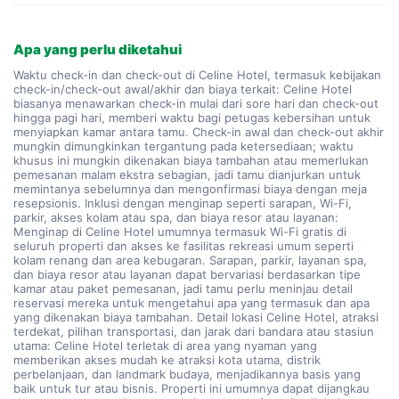
Apa yang perlu diketahui
Waktu check-in dan check-out di Celine Hotel, termasuk kebijakan
check-in/check-out awal/akhir dan biaya terkait: Celine Hotel
biasanya menawarkan check-in mulai dari sore hari dan check-out
hingga pagi hari, memberi waktu bagi petugas kebersihan untuk
menyiapkan kamar antara tamu. Check-in awal dan check-out akhir
mungkin dimungkinkan tergantung pada ketersediaan; waktu
khusus ini mungkin dikenakan biaya tambahan atau memerlukan
pemesanan malam ekstra sebagian, jadi tamu dianjurkan untuk
memintanya sebelumnya dan mengonfirmasi biaya dengan meja
resepsionis. Inklusi dengan menginap seperti sarapan, Wi-Fi,
parkir, akses kolam atau spa, dan biaya resor atau layanan:
Menginap di Celine Hotel umumnya termasuk Wi-Fi gratis di
seluruh properti dan akses ke fasilitas rekreasi umum seperti
kolam renang dan area kebugaran. Sarapan, parkir, layanan spa,
dan biaya resor atau layanan dapat bervariasi berdasarkan tipe
kamar atau paket pemesanan, jadi tamu perlu meninjau detail
reservasi mereka untuk mengetahui apa yang termasuk dan apa
yang dikenakan biaya tambahan. Detail lokasi Celine Hotel, atraksi
terdekat, pilihan transportasi, dan jarak dari bandara atau stasiun
utama: Celine Hotel terletak di area yang nyaman yang
memberikan akses mudah ke atraksi kota utama, distrik
perbelanjaan, dan landmark budaya, menjadikannya basis yang
baik untuk tur atau bisnis. Properti ini umumnya dapat dijangkau