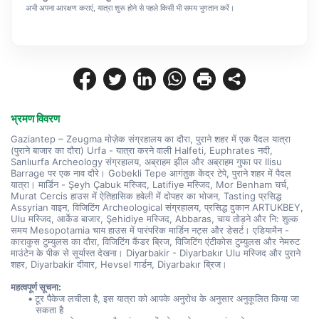
अभी अपना आरक्षण कराएं, यात्रा शुरू होने से पहले किसी भी समय भुगतान करें।
भ्रमण विवरण
Gaziantep – Zeugma मोज़ेक संग्रहालय का दौरा, पुराने शहर में एक पैदल यात्रा 
(पुराने बाजार का दौरा) Urfa - यात्रा करने वाली Halfeti, Euphrates नदी, 
Sanlıurfa Archeology संग्रहालय, अब्राहम झील और अब्राहम गुफा पर Ilisu 
Barrage पर एक नाव दौरे। Gobekli Tepe आगंतुक केंद्र टेपे, पुराने शहर में पैदल 
यात्रा। मार्डिन - Şeyh Çabuk मस्जिद, Latifiye मस्जिद, Mor Benham चर्च, 
Murat Cercis हाउस में ऐतिहासिक हवेली में दोपहर का भोजन, Tasting प्रसिद्ध 
Assyrian वाइन, विजिटिंग Archeological संग्रहालय, प्रसिद्ध दुकान ARTUKBEY, 
Ulu मस्जिद, आर्केड बाजार, Şehidiye मस्जिद, Abbaras, चाय तोड़ने और नि: शुल्क 
समय Mesopotamia चाय हाउस में पारंपरिक मार्डिन नट्स और डेसर्ट। एडियामैन - 
काराकुस टुम्युलस का दौरा, विजिटिंग कैंडर ब्रिज, विजिटिंग एंटीकोस टुम्युलस और नेमरुट 
माउंटेन के पीक से सूर्यास्त देखना। Diyarbakir - Diyarbakır Ulu मस्जिद और पुराने 
शहर, Diyarbakir दीवार, Hevsel गार्डन, Diyarbakır ब्रिज।
महत्वपूर्ण सूचना:
टूर पैकेज लचीला है, इस यात्रा को आपके अनुरोध के अनुसार अनुकूलित किया जा 
सकता है