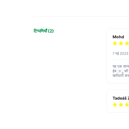
टिप्पणियाँ (2)
Mohd
7 मई 2023
यह एक शानदा
ईब্রू की व्
खरीदारी करन
Tadeáš 