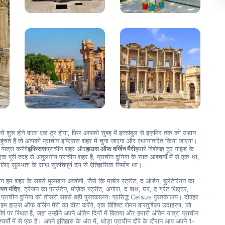
 शुरू होने वाला एक टूर होगा, फिर आपको सुबह में इस्तांबुल से इज़मिर तक की उड़ान 
ंचते हैं तो आपको प्राचीन इफिसस शहर में चुना जाएगा और स्थानांतरित किया जाएगा। 
ात्रा करेंगे
इफिसस
प्राचीन शहर और
हाउस ऑफ वर्जिन मैरी
हमारे विशेषज्ञ टूर गाइड के 
ूरी तरह से अतुलनीय प्राचीन शहर है, प्राचीन दुनिया के सात आश्चर्यों में से एक था, 
लिए सुलभता के साथ सुरुचिपूर्ण ढंग से ऐतिहासिक निर्माण था।
रान हम शहर के सबसे मूल्यवान अवशेषों, जैसे कि मार्बल स्ट्रीट, द ओडेन, बुलेटेरियन का 
ियन मंदिर
, ट्रेजन का फाउंटेन, मोज़ेक स्ट्रीट, अगोरा, द बाथ, घर, द ग्रेट थिएटर, 
और प्राचीन दुनिया की तीसरी सबसे बड़ी पुस्तकालय: प्रसिद्ध Celsus पुस्तकालय। दोपहर 
हम हाउस ऑफ वर्जिन मैरी का दौरा करेंगे, एक विशिष्ट रोमन वास्तुशिल्प उदाहरण, जो 
ीर्ष पर स्थित है, जहां उन्होंने अपने अंतिम दिनों में बिताया और हमारी अंतिम यात्रा प्राचीन 
्यों में से एक है। अपने इतिहास के अंत में, थोड़ा प्राचीन दौरे के दौरान आप अपने 1-