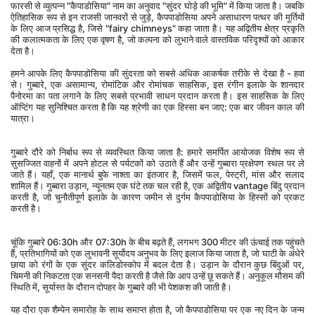
फारसी से व्युत्पन्न "कैपाडोसिया" नाम का अनुवाद "सुंदर घोड़े की भूमि" में किया जाता है। जबकि 
ऐतिहासिक रूप से इन राजसी जानवरों से जुड़े, कैपपाडोसिया अपने असाधारण पत्थर की मूर्तियों 
के लिए आज प्रसिद्ध है, जिसे "fairy chimneys" कहा जाता है। यह अद्वितीय क्षेत्र प्रकृति 
की कलात्मकता के लिए एक वृषण है, जो कल्पना को लुभाने वाले वास्तविक परिदृश्यों को आकार 
देता है।
हमने आपके लिए कैपपाडोसिया की सुंदरता को सबसे अधिक आकर्षक तरीके से देखा है - हवा 
से। गुब्बारे, एक असामान्य, रोमांटिक और रोमांचक साहसिक, इस रंगीन इलाके के शानदार 
पैनोरमा का पता लगाने के लिए सबसे प्रभावी साधन प्रदान करता है। इस साहसिक के लिए 
ऑप्टिंग यह सुनिश्चित करता है कि यह श्रेणी का एक हिस्सा बन जाए: एक बार जीवन काल की 
यात्रा।
गुब्बारे दौरे को निर्बाध रूप से व्यवस्थित किया जाता है: हमारे समर्पित आयोजक विशेष रूप से 
सुसज्जित वाहनों में अपने होटल से पर्यटकों को उठाते हैं और उन्हें गुब्बारा प्रक्षेपण स्थल पर ले 
जाते हैं। यहाँ, एक मानार्थ बुफे नाश्ता का इंतजार है, जिसमें फल, पेस्ट्री, मांस और सलाद 
शामिल हैं। गुब्बारा उड़ान, न्यूनतम एक घंटे तक चल रही है, एक अद्वितीय vantage बिंदु प्रदान 
करती है, जो चुनौतीपूर्ण इलाके के कारण जमीन से दुर्गम कैपपाडोसिया के हिस्सों को प्रकट 
करती है।
चूंकि गुब्बारे 06:30h और 07:30h के बीच बढ़ते हैं, लगभग 300 मीटर की ऊंचाई तक पहुंचते 
हैं, प्रतिभागियों को एक लुभावनी सूर्योदय अनुभव के लिए इलाज किया जाता है, जो घाटी के अंधेरे 
छाया को रंगों के एक सुंदर कलिडोस्कोप में बदल देता है। उड़ान के दौरान कुछ बिंदुओं पर, 
चिमनी की निकटता एक सनसनी पैदा करती है जैसे कि आप उन्हें छू सकते हैं। अनुकूल मौसम की 
स्थिति में, सूर्यास्त के दौरान दोपहर के गुब्बारे की भी पेशकश की जाती है।
यह दौरा एक शैम्पेन समारोह के साथ समाप्त होता है, जो कैपपाडोसिया पर एक नए दिन के जन्म 