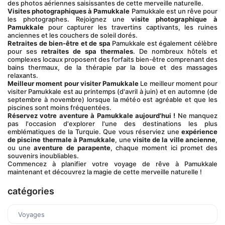
des photos aériennes saisissantes de cette merveille naturelle.
Visites photographiques à Pamukkale
 Pamukkale est un rêve pour 
les photographes. Rejoignez une 
visite photographique à 
Pamukkale
 pour capturer les travertins captivants, les ruines 
anciennes et les couchers de soleil dorés.
Retraites de bien-être et de spa
 Pamukkale est également célèbre 
pour ses 
retraites de spa thermales
. De nombreux hôtels et 
complexes locaux proposent des forfaits bien-être comprenant des 
bains thermaux, de la thérapie par la boue et des massages 
relaxants.
Meilleur moment pour visiter Pamukkale
 Le meilleur moment pour 
visiter Pamukkale est au printemps (d'avril à juin) et en automne (de 
septembre à novembre) lorsque la météo est agréable et que les 
piscines sont moins fréquentées.
Réservez votre aventure à Pamukkale aujourd'hui !
 Ne manquez 
pas l'occasion d'explorer l'une des destinations les plus 
emblématiques de la Turquie. Que vous réserviez une 
expérience 
de piscine thermale à Pamukkale
, une 
visite de la ville ancienne
, 
ou une 
aventure de parapente
, chaque moment ici promet des 
souvenirs inoubliables.
Commencez à planifier votre voyage de rêve à Pamukkale 
maintenant et découvrez la magie de cette merveille naturelle !
catégories
Voyages