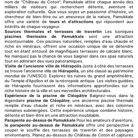
nom de "Château de Coton", Pamukkale attire chaque année des 
milliers de visiteurs qui recherchent détente, aventure et 
exploration culturelle. Que vous soyez un passionné d'histoire, un 
chercheur de bien-être ou un amoureux de la nature, Pamukkale 
offre une variété de 
tours et d'attractions
 qui répondent aux 
intérêts de chaque voyageur.
Sources thermales et terrasses de travertin
 Les iconiques 
piscines thermales de Pamukkale
 sont une attraction 
incontournable. Ces piscines naturelles, remplies d'eau chaude et 
riche en minéraux, offrent une occasion unique de se détendre 
tout en étant entouré de magnifiques terrasses de calcaire blanc. 
Ne manquez pas la chance de vous baigner dans ces spas naturels 
tout en admirant des vues panoramiques.
Visite de l'ancienne ville de Hiérapolis
 Juste à côté des terrasses 
se trouve l'ancienne ville de 
Hiérapolis
, un site classé au patrimoine 
mondial de l'UNESCO. Explorez les ruines du grand amphithéâtre, 
du Temple d'Apollon et de la nécropole antique. Les visites guidées 
de Hiérapolis fournissent des informations approfondies sur la 
riche histoire de la ville et ses merveilles architecturales.
Expérience de la piscine de Cléopâtre
 Baignez-vous dans la 
légendaire 
piscine de Cléopâtre
, une ancienne piscine thermale 
remplie d'eau chaude et riche en minéraux, avec des colonnes 
romaines submergées. Cette expérience unique combine histoire, 
détente et bien-être en une attraction inoubliable.
Parapente au-dessus de Pamukkale
 Pour les amateurs d'aventure, 
le parapente au-dessus de Pamukkale
 offre une perspective à 
couper le souffle des terrasses de travertin et des paysages 
environnants. Planez au-dessus du Château de Coton et capturez 