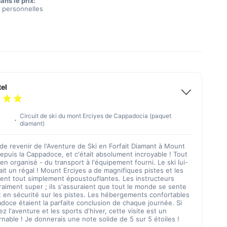
ans le prix:
 personnelles
tel
Circuit de ski du mont Erciyes de Cappadocia (paquet
diamant)
 de revenir de l'Aventure de Ski en Forfait Diamant à Mount
epuis la Cappadoce, et c'était absolument incroyable ! Tout
bien organisé - du transport à l'équipement fourni. Le ski lui-
it un régal ! Mount Erciyes a de magnifiques pistes et les
ient tout simplement époustouflantes. Les instructeurs
raiment super ; ils s'assuraient que tout le monde se sente
et en sécurité sur les pistes. Les hébergements confortables
doce étaient la parfaite conclusion de chaque journée. Si
z l'aventure et les sports d'hiver, cette visite est un
nable ! Je donnerais une note solide de 5 sur 5 étoiles !