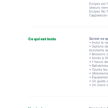
Erciyes est 
skieurs vien
Erciyes Ski T
Cappadocia 
Ce qui est inclu
Qu'est-ce qu
• Inclut le 
• Options d
brochette de
• Boissons c
• Accès à 10
• 1 heure de
• Rafraîchis
• Toutes les
• Vêtements 
• Équipemen
• Un guide 
• Un cours 