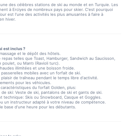
l'une des célèbres stations de ski au monde et en Turquie. Les 
nent à Erciyes de nombreux pays pour skier. C'est pourquoi 
our est l'une des activités les plus amusantes à faire à 
en hiver.
i est inclus ?
ramassage et le dépôt des hôtels.
e repas telles que Toast, Hamburger, Sandwich au Saucisson,
 poulet, ou Mantı (Ravioli turc).
haudes illimitées et une boisson froide.
 passerelles mobiles avec un forfait de ski.
 plaisir de traîneau pendant le temps libre d'activité.
sements pour les véhicules.
 caractéristiques du forfait Golden, plus:
de ski: Veste de ski, pantalons de ski et gants de ski.
t technique: Skis ou Snowboard, Casque et Goggles.
ou un instructeur adapté à votre niveau de compétence.
de base d'une heure pour les débutants.