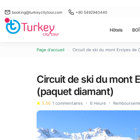
booking@turkeycitytour.com
+90 5492940440
Hôtels
BOÎ
Page d'accueil
Circuit de ski du mont Erciyes de
Circuit de ski du mont
(paquet diamant)
5.00
1 commentaires
6 Heure
Remboursemen