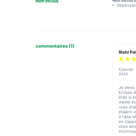
Non inclus
Non inclus d
Dépenses
commentaires (1)
Rishi Pa
6 janvier
2024
Je viens
Erciyes d
était si 
même éta
vues éta
étaient v
à l'aise 
en Cappa
vous aime
incontour