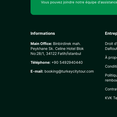
Vous pouvez joindre notre équipe d'assistance
Informations
Entrep
Main Office:
Binbirdirek mah.
Droit 
Peykhane Sk. Celine Hotel Blok
DaRout
No:28/1, 34122 Fatih/İstanbul
À prop
Téléphone:
+90 5492940440
Condit
E-mail:
booking@turkeycitytour.com
Politiq
rembo
Contra
KVK Te