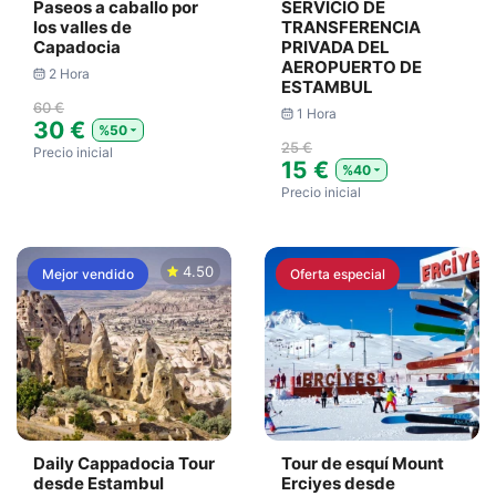
Paseos a caballo por
SERVICIO DE
los valles de
TRANSFERENCIA
Capadocia
PRIVADA DEL
AEROPUERTO DE
2 Hora
ESTAMBUL
60 €
1 Hora
30 €
%50
25 €
Precio inicial
15 €
%40
Precio inicial
4.50
Mejor vendido
Oferta especial
Daily Cappadocia Tour
Tour de esquí Mount
desde Estambul
Erciyes desde