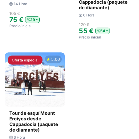
Cappadocia (paquete
14 Hora
de diamante)
105 €
6 Hora
75 €
%29
120 €
Precio inicial
55 €
%54
Precio inicial
5.00
Oferta especial
Tour de esquí Mount
Erciyes desde
Cappadocia (paquete
de diamante)
6 Hora