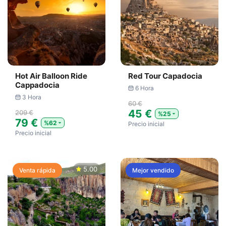
Hot Air Balloon Ride
Red Tour Capadocia
Cappadocia
6 Hora
3 Hora
60 €
45 €
209 €
%25
79 €
%62
Precio inicial
Precio inicial
5.00
Venta rápida
Mejor vendido