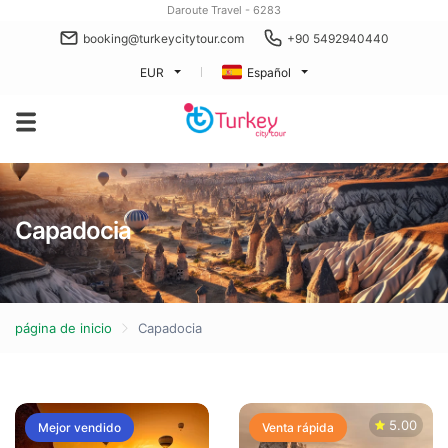
Daroute Travel - 6283
booking@turkeycitytour.com
+90 5492940440
EUR
Español
Capadocia
página de inicio
Capadocia
5.00
Mejor vendido
Venta rápida