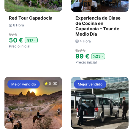
Red Tour Capadocia
Experiencia de Clase
de Cocina en
8 Hora
Capadocia – Tour de
Medio Día
60 €
50 €
%17
4 Hora
Precio inicial
129 €
99 €
%23
Precio inicial
5.00
Mejor vendido
Mejor vendido