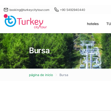
booking@turkeycitytour.com
+90 5492940440
hoteles
TU
Bursa
página de inicio
Bursa