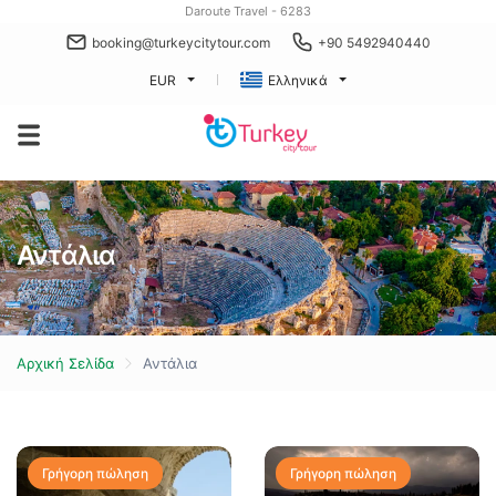
Daroute Travel - 6283
booking@turkeycitytour.com
+90 5492940440
EUR
Ελληνικά
Αντάλια
Αρχική Σελίδα
Αντάλια
Γρήγορη πώληση
Γρήγορη πώληση