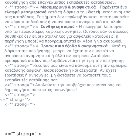
καθοδήγηση από επαγγελματίες εκπαιδευτές καταδύσεων.
<="" strong="">🔹
Μεσημεριανό & αναψυκτικά
- Παρέχεται ένα
ελαφρύ μεσημεριανό
κατά τη διάρκεια του διαλείμματος ανάμεσα
στις καταδύσεις. Ροφήματα δεν περιλαμβάνονται, οπότε μπορείτε
να φέρετε τα δικά σας ή να αγοράσετε αναψυκτικά στο πλοίο.
<="" strong="">🔹
Συνθήκες καιρού
- Η περιήγηση λειτουργεί
υπό τις περισσότερες καιρικές συνθήκες. Ωστόσο, εάν οι καιρικές
συνθήκες δεν είναι κατάλληλες για ασφαλείς καταδύσεις, η
περιήγηση μπορεί να προγραμματιστεί εκ νέου ή να ακυρωθεί.
<="" strong="">🔹
Προσωπικά έξοδα & αναμνηστικά
- Κατά τη
διάρκεια της περιήγησης, μπορεί να έχετε την ευκαιρία να
αγοράσετε αναμνηστικά ή άλλα αντικείμενα. Αυτά είναι
προαιρετικά και δεν περιλαμβάνονται στην τιμή της περιήγησης.
<="" strong="">Σκοπός μας είναι να κάνουμε αυτή την εμπειρία
κατάδυσης ασφαλή, διασκεδαστική και αξέχαστη. Αν έχετε
ερωτήσεις ή ανησυχίες, μη διστάσετε να ρωτήσετε τους
εκπαιδευτές κατάδυσης σας.
<="" strong="">Απολαύστε την υποβρύχια περιπέτειά σας και
δημιουργήστε απίστευτες αναμνήσεις!
<="" strong="">
<="" strong="">
<="" strong="">
<="" strong="">