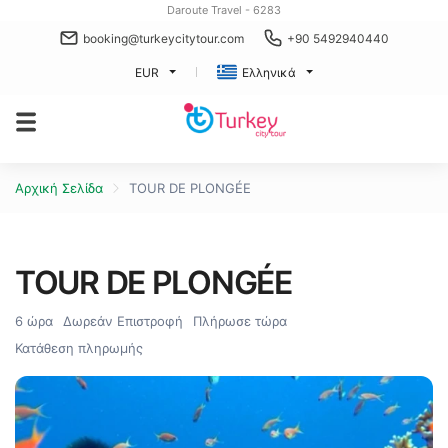
Daroute Travel - 6283
booking@turkeycitytour.com
+90 5492940440
EUR
Ελληνικά
Αρχική Σελίδα
TOUR DE PLONGÉE
TOUR DE PLONGÉE
6 ώρα
Δωρεάν Επιστροφή
Πλήρωσε τώρα
Κατάθεση πληρωμής