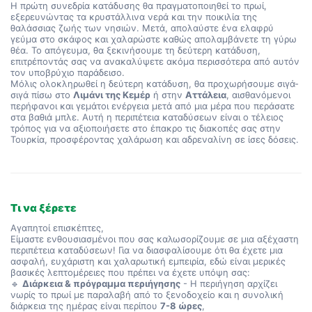
Η πρώτη συνεδρία κατάδυσης θα πραγματοποιηθεί το πρωί, 
εξερευνώντας τα κρυστάλλινα νερά και την ποικιλία της 
θαλάσσιας ζωής των νησιών. Μετά, απολαύστε ένα ελαφρύ 
γεύμα στο σκάφος και χαλαρώστε καθώς απολαμβάνετε τη γύρω 
θέα. Το απόγευμα, θα ξεκινήσουμε τη δεύτερη κατάδυση, 
επιτρέποντάς σας να ανακαλύψετε ακόμα περισσότερα από αυτόν 
τον υποβρύχιο παράδεισο.
Μόλις ολοκληρωθεί η δεύτερη κατάδυση, θα προχωρήσουμε σιγά-
σιγά πίσω στο 
Λιμάνι της Κεμέρ
 ή στην 
Αττάλεια
, αισθανόμενοι 
περήφανοι και γεμάτοι ενέργεια μετά από μια μέρα που περάσατε 
στα βαθιά μπλε. Αυτή η περιπέτεια καταδύσεων είναι ο τέλειος 
τρόπος για να αξιοποιήσετε στο έπακρο τις διακοπές σας στην 
Τουρκία, προσφέροντας χαλάρωση και αδρεναλίνη σε ίσες δόσεις.
Τι να ξέρετε
Αγαπητοί επισκέπτες,
Είμαστε ενθουσιασμένοι που σας καλωσορίζουμε σε μια αξέχαστη
περιπέτεια καταδύσεων! Για να διασφαλίσουμε ότι θα έχετε μια
ασφαλή, ευχάριστη και χαλαρωτική εμπειρία, εδώ είναι μερικές
βασικές λεπτομέρειες που πρέπει να έχετε υπόψη σας:
🔹
Διάρκεια & πρόγραμμα περιήγησης
- Η περιήγηση αρχίζει
νωρίς το πρωί με παραλαβή από το ξενοδοχείο και η συνολική
διάρκεια της ημέρας είναι περίπου
7-8 ώρες
,