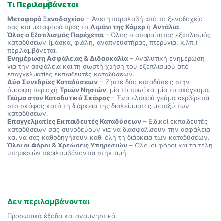
Τι Περιλαμβάνεται
Μεταφορά Ξενοδοχείου
– Άνετη παραλαβή από το ξενοδοχείο
σας και μεταφορά προς το
Λιμάνι της Κάμερ
ή
Αντάλια
.
Όλος ο Εξοπλισμός Παρέχεται
– Όλος ο απαραίτητος εξοπλισμός
καταδύσεων (μάσκα, φιάλη, αναπνευστήρας, πτερύγια, κ.λπ.)
περιλαμβάνεται.
Ενημέρωση Ασφάλειας & Διδασκαλία
– Αναλυτική ενημέρωση
για την ασφάλεια και τη σωστή χρήση του εξοπλισμού από
επαγγελματίες εκπαιδευτές καταδύσεων.
Δύο Συνεδρίες Καταδύσεων
– Ζήστε δύο καταδύσεις στην
όμορφη περιοχή
Τριών Νησιών
, μία το πρωί και μία το απόγευμα.
Γεύμα στον Καταδυτικό Σκάφος
– Ένα ελαφρύ γεύμα σερβίρεται
στο σκάφος κατά τη διάρκεια της διαλείμματος μεταξύ των
καταδύσεων.
Επαγγελματίες Εκπαιδευτές Καταδύσεων
– Ειδικοί εκπαιδευτές
καταδύσεων σας συνοδεύουν για να διασφαλίσουν την ασφάλεια
και να σας καθοδηγήσουν καθ' όλη τη διάρκεια των καταδύσεων.
Όλοι οι Φόροι & Χρεώσεις Υπηρεσιών
– Όλοι οι φόροι και τα τέλη
υπηρεσιών περιλαμβάνονται στην τιμή.
Δεν περιλαμβάνονται
Προσωπικά έξοδα και αναμνηστικά.