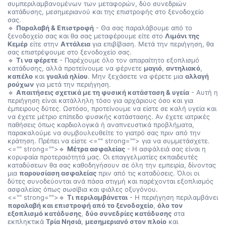
συμπεριλαμβανομένων των μεταφορών, δύο συνεδριών
κατάδυσης, μεσημεριανού και της επιστροφής στο ξενοδοχείο
σας.
🔹
Παραλαβή & Επιστροφή
- Θα σας παραλάβουμε από το
ξενοδοχείο σας και θα σας μεταφέρουμε είτε στο
Λιμάνι της
Κεμέρ
είτε στην
Αττάλεια
για επιβίβαση. Μετά την περιήγηση, θα
σας επιστρέψουμε στο ξενοδοχείο σας.
🔹
Τι να φέρετε
- Παρέχουμε όλο τον απαραίτητο εξοπλισμό
κατάδυσης, αλλά προτείνουμε να φέρνετε
μαγιό
,
αντηλιακό
,
καπέλο
και
γυαλιά ηλίου
. Μην ξεχάσετε να φέρετε μια
αλλαγή
ρούχων
για μετά την περιήγηση.
🔹
Απαιτήσεις σχετικά με τη φυσική κατάσταση & υγεία
- Αυτή η
περιήγηση είναι κατάλληλη τόσο για αρχάριους όσο και για
έμπειρους δύτες. Ωστόσο, προτείνουμε να είστε σε καλή υγεία και
να έχετε μέτριο επίπεδο φυσικής κατάστασης. Αν έχετε ιατρικές
παθήσεις όπως καρδιολογικά ή αναπνευστικά προβλήματα,
παρακαλούμε να συμβουλευθείτε το γιατρό σας πριν από την
κράτηση. Πρέπει να είστε
<="" strong=""> για να συμμετάσχετε.
<="" strong="">🔹
Μέτρα ασφαλείας
- Η ασφάλειά σας είναι η
κορυφαία προτεραιότητά μας. Οι επαγγελματίες εκπαιδευτές
καταδύσεων θα σας καθοδηγήσουν σε όλη την εμπειρία, δίνοντας
μια
παρουσίαση ασφαλείας
πριν από τις καταδύσεις. Όλοι οι
δύτες συνοδεύονται ανά πάσα στιγμή και παρέχονται εξοπλισμός
ασφαλείας όπως σωσίβια και φιάλες οξυγόνου.
<="" strong="">🔹
Τι περιλαμβάνεται
- Η περιήγηση περιλαμβάνει
παραλαβή και επιστροφή από το ξενοδοχείο
,
όλο τον
εξοπλισμό κατάδυσης
,
δύο συνεδρίες κατάδυσης
στα
εκπληκτικά
Τρία Νησιά
,
μεσημεριανό στον πλοίο
και