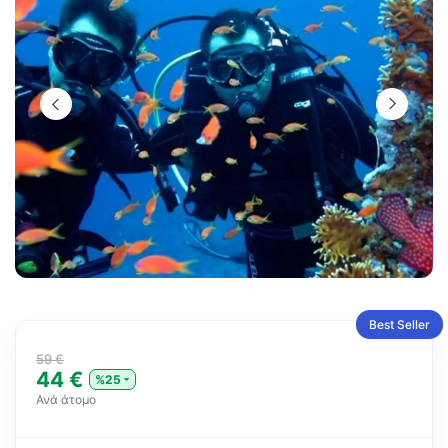
Best Seller
59 €
44 €
%25
Ανά άτομο