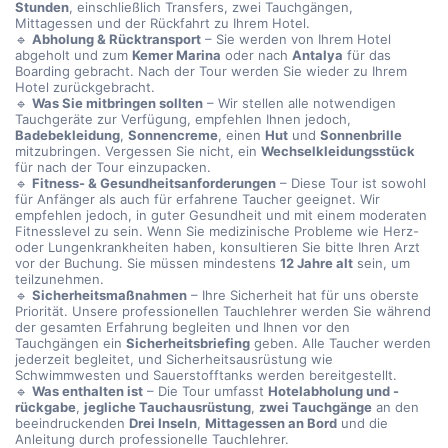
Stunden
, einschließlich Transfers, zwei Tauchgängen,
Mittagessen und der Rückfahrt zu Ihrem Hotel.
🔹
Abholung & Rücktransport
– Sie werden von Ihrem Hotel
abgeholt und zum
Kemer Marina
oder nach
Antalya
für das
Boarding gebracht. Nach der Tour werden Sie wieder zu Ihrem
Hotel zurückgebracht.
🔹
Was Sie mitbringen sollten
– Wir stellen alle notwendigen
Tauchgeräte zur Verfügung, empfehlen Ihnen jedoch,
Badebekleidung
,
Sonnencreme
, einen
Hut
und
Sonnenbrille
mitzubringen. Vergessen Sie nicht, ein
Wechselkleidungsstück
für nach der Tour einzupacken.
🔹
Fitness- & Gesundheitsanforderungen
– Diese Tour ist sowohl
für Anfänger als auch für erfahrene Taucher geeignet. Wir
empfehlen jedoch, in guter Gesundheit und mit einem moderaten
Fitnesslevel zu sein. Wenn Sie medizinische Probleme wie Herz-
oder Lungenkrankheiten haben, konsultieren Sie bitte Ihren Arzt
vor der Buchung. Sie müssen mindestens
12 Jahre alt
sein, um
teilzunehmen.
🔹
Sicherheitsmaßnahmen
– Ihre Sicherheit hat für uns oberste
Priorität. Unsere professionellen Tauchlehrer werden Sie während
der gesamten Erfahrung begleiten und Ihnen vor den
Tauchgängen ein
Sicherheitsbriefing
geben. Alle Taucher werden
jederzeit begleitet, und Sicherheitsausrüstung wie
Schwimmwesten und Sauerstofftanks werden bereitgestellt.
🔹
Was enthalten ist
– Die Tour umfasst
Hotelabholung und -
rückgabe
,
jegliche Tauchausrüstung
,
zwei Tauchgänge
an den
beeindruckenden
Drei Inseln
,
Mittagessen an Bord
und die
Anleitung durch professionelle Tauchlehrer.