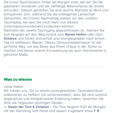
Die erste Tauchsession findet am Morgen statt, bei der Sie die 
glasklaren Gewässer und die vielfältige Meeresfauna der Inseln 
erkunden. Danach genießen Sie eine leichte Mahlzeit an Bord und 
entspannen sich, während Sie die umliegende Landschaft 
betrachten. Am frühen Nachmittag starten wir den zweiten 
Tauchgang, bei dem Sie noch mehr von diesem 
Unterwasserwunderland entdecken können.
Nachdem der zweite Tauchgang abgeschlossen ist, machen Sie 
sich langsam auf den Weg zurück zum 
Kemer Hafen
 oder nach 
Antalya
 und fühlen sich erfüllt und energiegeladen nach einem 
Tag im tiefblauen Wasser. Dieses Schnorchelabenteuer ist der 
perfekte Weg, um das Beste aus Ihrem Urlaub in der Türkei zu 
machen und bietet sowohl Entspannung als auch Nervenkitzel in 
gleichem Maße.
Was zu wissen
Liebe Gäste,
Wir freuen uns, Sie zu einem unvergesslichen Tauchabenteuer
willkommen zu heißen! Um sicherzustellen, dass Sie eine sichere,
angenehme und entspannende Erfahrung haben, beachten Sie
bitte die folgenden wichtigen Details:
🔹
Dauer der Tour & Zeitplan
– Die Tour beginnt früh am Morgen
mit der Abholung vom Hotel und dauert insgesamt etwa
7-8