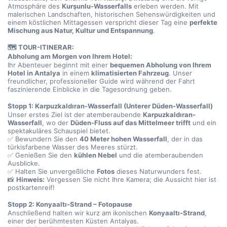
Atmosphäre des 
Kurşunlu-Wasserfalls
 erleben werden. Mit 
malerischen Landschaften, historischen Sehenswürdigkeiten und 
einem köstlichen Mittagessen verspricht dieser Tag eine 
perfekte 
Mischung aus Natur, Kultur und Entspannung
.
🗺️ TOUR-ITINERAR:
Abholung am Morgen von Ihrem Hotel:
Ihr Abenteuer beginnt mit einer 
bequemen Abholung von Ihrem 
Hotel in Antalya
 in einem 
klimatisierten Fahrzeug
. Unser 
freundlicher, professioneller Guide wird während der Fahrt 
faszinierende Einblicke in die Tagesordnung geben.
Stopp 1: Karpuzkaldıran-Wasserfall (Unterer Düden-Wasserfall)
Unser erstes Ziel ist der atemberaubende 
Karpuzkaldıran-
Wasserfall
, wo der 
Düden-Fluss auf das Mittelmeer trifft
 und ein 
spektakuläres Schauspiel bietet.
✅ Bewundern Sie den 
40 Meter hohen Wasserfall
, der in das 
türkisfarbene Wasser des Meeres stürzt.
✅ Genießen Sie den 
kühlen Nebel
 und die atemberaubenden 
Ausblicke.
✅ Halten Sie unvergeßliche 
Fotos
 dieses Naturwunders fest.
📸 
Hinweis:
 Vergessen Sie nicht Ihre Kamera; die Aussicht hier ist 
postkartenreif!
Stopp 2: Konyaaltı-Strand – Fotopause
Anschließend halten wir kurz am ikonischen 
Konyaaltı-Strand
, 
einer der berühmtesten Küsten Antalyas.