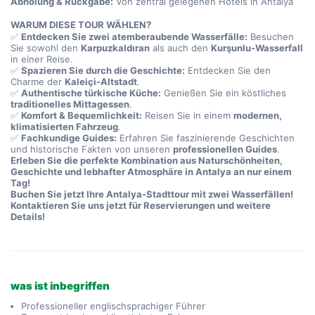
Abholung & Rückgabe:
 Von zentral gelegenen Hotels in Antalya
WARUM DIESE TOUR WÄHLEN?
✅ 
Entdecken Sie zwei atemberaubende Wasserfälle:
 Besuchen 
Sie sowohl den 
Karpuzkaldıran
 als auch den 
Kurşunlu-Wasserfall
in einer Reise.
✅ 
Spazieren Sie durch die Geschichte:
 Entdecken Sie den 
Charme der 
Kaleiçi-Altstadt
.
✅ 
Authentische türkische Küche:
 Genießen Sie ein köstliches 
traditionelles Mittagessen
.
✅ 
Komfort & Bequemlichkeit:
 Reisen Sie in einem 
modernen, 
klimatisierten Fahrzeug
.
✅ 
Fachkundige Guides:
 Erfahren Sie faszinierende Geschichten 
und historische Fakten von unseren 
professionellen Guides
.
Erleben Sie die perfekte Kombination aus Naturschönheiten, 
Geschichte und lebhafter Atmosphäre in Antalya an nur einem 
Tag!
Buchen Sie jetzt Ihre Antalya-Stadttour mit zwei Wasserfällen!
Kontaktieren Sie uns jetzt für Reservierungen und weitere 
Details!
was ist inbegriffen
Professioneller englischsprachiger Führer