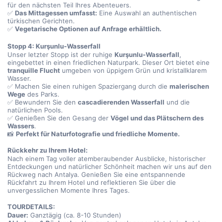
für den nächsten Teil Ihres Abenteuers.
✅ 
Das Mittagessen umfasst:
 Eine Auswahl an authentischen 
türkischen Gerichten.
✅ 
Vegetarische Optionen auf Anfrage erhältlich.
Stopp 4: Kurşunlu-Wasserfall
Unser letzter Stopp ist der ruhige 
Kurşunlu-Wasserfall
, 
eingebettet in einen friedlichen Naturpark. Dieser Ort bietet eine 
tranquille Flucht
 umgeben von üppigem Grün und kristallklarem 
Wasser.
✅ Machen Sie einen ruhigen Spaziergang durch die 
malerischen 
Wege
 des Parks.
✅ Bewundern Sie den 
cascadierenden Wasserfall
 und die 
natürlichen Pools.
✅ Genießen Sie den Gesang der 
Vögel und das Plätschern des 
Wassers
.
📸 
Perfekt für Naturfotografie und friedliche Momente.
Rückkehr zu Ihrem Hotel:
Nach einem Tag voller atemberaubender Ausblicke, historischer 
Entdeckungen und natürlicher Schönheit machen wir uns auf den 
Rückweg nach Antalya. Genießen Sie eine entspannende 
Rückfahrt zu Ihrem Hotel und reflektieren Sie über die 
unvergesslichen Momente Ihres Tages.
TOURDETAILS:
Dauer:
 Ganztägig (ca. 8-10 Stunden)