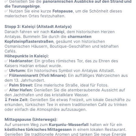
✅ Genießen Sie die 
panoramischen Ausblicke auf den Strand und 
die Taurusgebirge
.
✅ Nutzen Sie eine kurze 
Fotopause
, um die Schönheit dieses 
malerischen Ortes festzuhalten.
Stopp 3: Kaleiçi (Altstadt Antalya)
Danach fahren wir nach 
Kaleiçi
, dem historischen Herzen 
Antalyas. Bummeln Sie durch die 
charmanten 
Kopfsteinpflasterstraßen
, gesäumt von historischen 
Osmanischen Häusern, Boutique-Geschäften und lebhaften 
Cafés.
Höhepunkte in Kaleiçi:
✅ 
Hadrianstor:
 Ein großes römisches Tor, das zu Ehren des 
Kaisers Hadrian erbaut wurde.
✅ 
Uhrturm:
 Ein historisches Symbol von Antalyas Altstadt.
✅ 
Flötenminarett (Yivli Minare):
 Ein auffälliges Wahrzeichen aus 
dem 13. Jahrhundert.
✅ 
Palm Street:
 Eine malerische Straße, ideal für Fotos.
✅ 
Alter Hafen:
 Genießen Sie die atemberaubende Aussicht auf 
den Jachthafen und das kristallklare Wasser.
⏳ 
Freie Zeit:
 Genießen Sie etwas Freizeit, um lokale Geschäfte zu 
erkunden, türkischen Tee in einem traditionellen Café zu trinken 
oder einfach die Atmosphäre aufzusaugen.
Mittagspause (Unterwegs):
Auf unserem Weg zum 
Kurşunlu-Wasserfall
 halten wir für ein 
köstliches türkisches Mittagessen
 in einem lokalen Restaurant. 
Genießen Sie traditionelle Aromen und tanken Sie neue Energie 