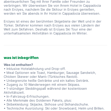
abenteuerlichen Tag mit Ihrer Familie oder Freunden zu 
verbringen. Wir überweisen Sie von Ihrem Hotel in Cappadocia 
nach Erciyes, nachdem Sie die Skitour in Erciyes genießen, 
werden wir Sie abends in Ihr Hotel in Cappadocia überweisen.
Erciyes ist eines der berühmten Skigebiete der Welt und in der 
Türkei. Skifahrer kommen nach Erciyes aus vielen Ländern der 
Welt zum Skifahren. Deshalb ist Erciyes Ski Tour eine der 
unterhaltsamsten Aktivitäten in Cappadocia im Winter.
was ist inbegriffen
Was ist enthalten?
• Inklusive Hotelabholung und Drop-off.
• Meal Optionen wie Toast, Hamburger, Sausage Sandwich,
Chicken Skewer oder Mantı (Türkisches Ravioli).
• Unbegrenzte heiße Getränke und ein kaltes Getränk.
• Zugang zu 10 Wanderwegen mit einem Skipass.
• 1-stündiger Sleddingspaß während der kostenlosen
Aktivitätszeit.
• In-Fahrzeug-Erfrischungen.
• Alle Merkmale des Goldenen Pakets, plus:
• Skibekleidung: Skijacke, Skihose und Skihandschuhe.
• Technische Ausrüstung: Ski oder Snowboard, Helm und Brillen.