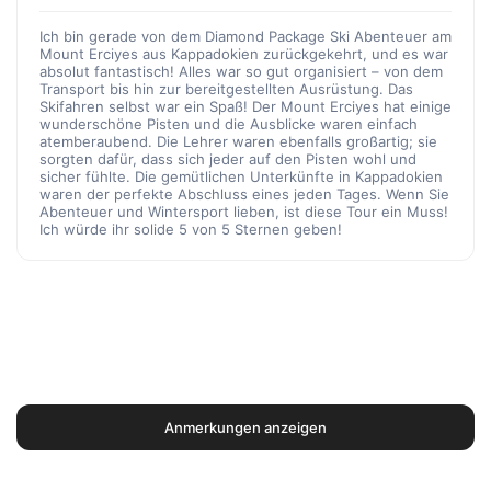
Ich bin gerade von dem Diamond Package Ski Abenteuer am
Mount Erciyes aus Kappadokien zurückgekehrt, und es war
absolut fantastisch! Alles war so gut organisiert – von dem
Transport bis hin zur bereitgestellten Ausrüstung. Das
Skifahren selbst war ein Spaß! Der Mount Erciyes hat einige
wunderschöne Pisten und die Ausblicke waren einfach
atemberaubend. Die Lehrer waren ebenfalls großartig; sie
sorgten dafür, dass sich jeder auf den Pisten wohl und
sicher fühlte. Die gemütlichen Unterkünfte in Kappadokien
waren der perfekte Abschluss eines jeden Tages. Wenn Sie
Abenteuer und Wintersport lieben, ist diese Tour ein Muss!
Ich würde ihr solide 5 von 5 Sternen geben!
Anmerkungen anzeigen