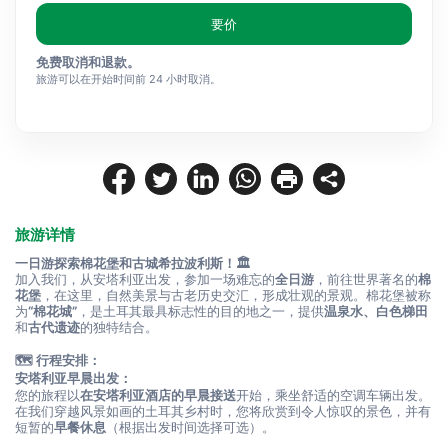
要价
免费取消和退款。
旅游可以在开始时间前 24 小时取消。
旅游详情
一日游探索棉花堡和古城希拉波利斯！🏛️
加入我们，从安塔利亚出发，参加一场难忘的
全日游
，前往世界著名的
棉
花堡
，在这里，自然美景与古老历史交汇，形成壮观的景观。棉花堡被称
为
“棉花城”
，是土耳其最具标志性的目的地之一，提供
温泉水、白色梯田
和
古代遗迹
的独特结合。
🗺️ 行程安排：
安塔利亚早晨出发：
您的旅程以
在安塔利亚酒店的早晨接送
开始，乘坐舒适的空调车辆出发。
在我们穿越风景如画的土耳其乡村时，您将欣赏到令人惊叹的景色，并有
短暂的
早餐休息
（根据出发时间选择可选）。