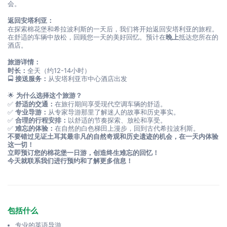
会。
返回安塔利亚：
在探索棉花堡和希拉波利斯的一天后，我们将开始返回安塔利亚的旅程。
在舒适的车辆中放松，回顾您一天的美好回忆。预计在
晚上
抵达您所在的
酒店。
旅游详情：
时长：
全天（约12-14小时）
🚍 
接送服务：
从安塔利亚市中心酒店出发
🌟 
为什么选择这个旅游？
✅ 
舒适的交通：
在旅行期间享受现代空调车辆的舒适。
✅ 
专业导游：
从专家导游那里了解迷人的故事和历史事实。
✅ 
合理的行程安排：
以舒适的节奏探索、放松和享受。
✅ 
难忘的体验：
在自然的白色梯田上漫步，回到古代希拉波利斯。
不要错过见证土耳其最非凡的自然奇观和历史遗迹的机会，在一天内体验
这一切！
立即预订您的棉花堡一日游，创造终生难忘的回忆！
今天就联系我们进行预约和了解更多信息！
包括什么
专业的英语导游