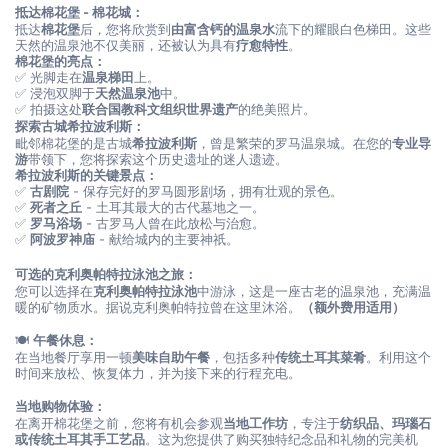
抵达棉花堡 - 棉花城：
抵达
棉花堡
后，您将欣赏到
由富含钙的温泉水
流下的耀眼白色梯田。这些
天然的温泉池不仅美丽，还被认为具有
疗愈特性
。
棉花堡的亮点：
✅ 光脚走在
温泉梯田
上。
✅ 浸泡双脚于
天然温泉池
中。
✅ 拍摄这处
联合国教科文组织世界遗产
的绝美照片。
探索古城希拉波利斯：
毗邻棉花堡的是古城
希拉波利斯
，曾是繁荣的罗马温泉城。在您的
专业导
游
带领下，您将探索这个历史遗址的迷人遗迹。
希拉波利斯的关键景点：
✅ 
古剧院
 - 保存完好的罗马圆形剧场，拥有壮观的景色。
✅ 
死者之丘
 - 土耳其最大的古代墓地之一。
✅ 
罗马浴场
 - 古罗马人曾在此放松与治愈。
✅ 
阿波罗神庙
 - 献给城内的主要神祇。
可选的克利奥帕特拉泳池之旅：
您可以选择在
克利奥帕特拉泳池
中游泳，这是一座古老的温泉池，充满温
暖的矿物质水。据说克利奥帕特拉曾在这里沐浴。
（额外费用适用）
🍽️ 
午餐休息：
在当地餐厅享用一顿
美味自助午餐
，包括多种
传统土耳其菜肴
。利用这个
时间来放松、恢复体力，并为接下来的行程充电。
当地购物体验：
在离开棉花堡之前，您将有机会参观
当地工作坊
，专注于
纺织品、玛瑙石
或传统土耳其手工艺品
。这为您提供了购买独特纪念品和礼物的完美机