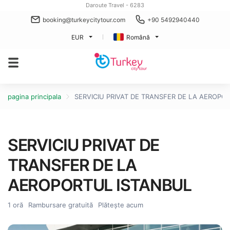
Daroute Travel - 6283
booking@turkeycitytour.com
+90 5492940440
EUR
Română
pagina principala
SERVICIU PRIVAT DE TRANSFER DE LA AEROPO
SERVICIU PRIVAT DE
TRANSFER DE LA
AEROPORTUL ISTANBUL
1 oră
Rambursare gratuită
Plătește acum