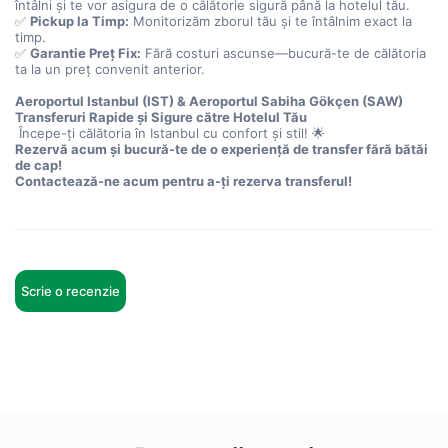
întâlni și te vor asigura de o călătorie sigură până la hotelul tău.
✅ 
Pickup la Timp:
 Monitorizăm zborul tău și te întâlnim exact la 
timp.
✅ 
Garantie Preț Fix:
 Fără costuri ascunse—bucură-te de călătoria 
ta la un preț convenit anterior.
Aeroportul Istanbul (IST) & Aeroportul Sabiha Gökçen (SAW)
Transferuri Rapide și Sigure către Hotelul Tău
 Începe-ți călătoria în Istanbul cu confort și stil! 🌟
Rezervă acum și bucură-te de o experiență de transfer fără bătăi 
de cap!
Contactează-ne acum pentru a-ți rezerva transferul!
Scrie o recenzie