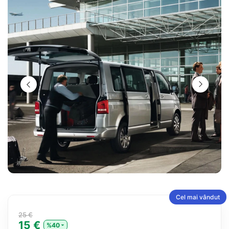
Cel mai vândut
25 €
15 €
%40