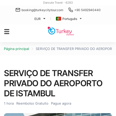
Daroute Travel - 6283
booking@turkeycitytour.com
+90 5492940440
EUR
Português
Página principal
SERVIÇO DE TRANSFER PRIVADO DO AEROPORTO
SERVIÇO DE TRANSFER
PRIVADO DO AEROPORTO
DE ISTAMBUL
1 hora
Reembolso Gratuito
Pague agora