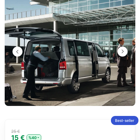
Best-seller
25 €
15 €
%40