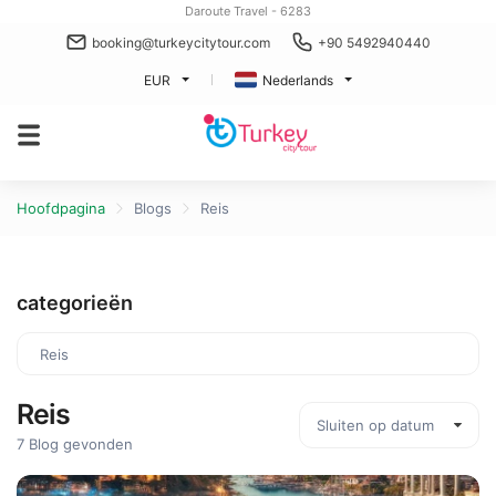
Daroute Travel - 6283
booking@turkeycitytour.com
+90 5492940440
EUR
Nederlands
Hoofdpagina
Blogs
Reis
categorieën
Reis
Reis
7 Blog gevonden