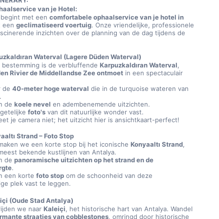
TINERARY:
aalservice van je Hotel:
 begint met een 
comfortabele ophaalservice van je hotel in 
 een 
geclimatiseerd voertuig
. Onze vriendelijke, professionele 
ascinerende inzichten over de planning van de dag tijdens de 
puzkaldıran Waterval (Lagere Düden Waterval)
 bestemming is de verbluffende 
Karpuzkaldıran Waterval
, 
en Rivier de Middellandse Zee ontmoet
 in een spectaculair 
 de 
40-meter hoge waterval
 die in de turquoise wateren van 
.
n de 
koele nevel
 en adembenemende uitzichten.
etelijke 
foto's
 van dit natuurlijke wonder vast.
eet je camera niet; het uitzicht hier is ansichtkaart-perfect!
aaltı Strand – Foto Stop
maken we een korte stop bij het iconische 
Konyaaltı Strand
, 
meest bekende kustlijnen van Antalya.
n de 
panoramische uitzichten op het strand en de 
rgte
.
n een korte 
foto stop
 om de schoonheid van deze 
ige plek vast te leggen.
eiçi (Oude Stad Antalya)
ijden we naar 
Kaleiçi
, het historische hart van Antalya. Wandel 
rmante straatjes van cobblestones
, omringd door historische 