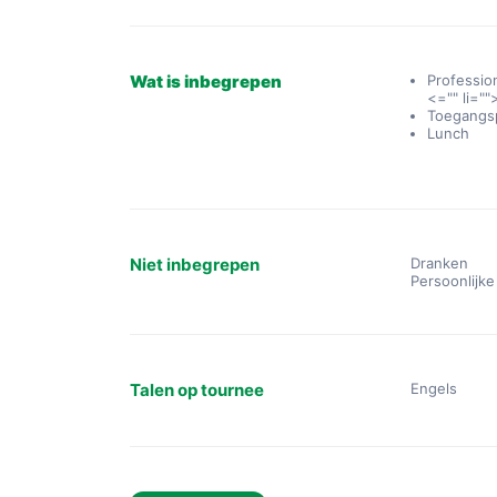
Wat is inbegrepen
Professio
<="" li=""
Toegangsp
Lunch
Niet inbegrepen
Dranken
Persoonlijk
Talen op tournee
Engels