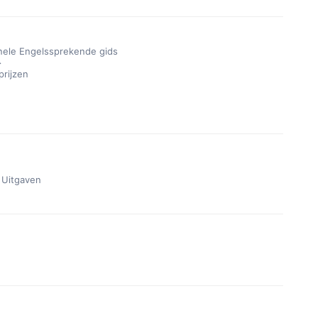
nele Engelssprekende gids
>
rijzen
e Uitgaven