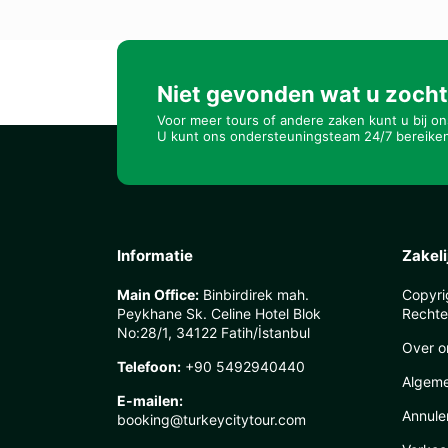
Niet gevonden wat u zoch
Voor meer tours of andere zaken kunt u bij on
U kunt ons ondersteuningsteam 24/7 bereike
Informatie
Zakeli
Main Office:
Binbirdirek mah.
Copyri
Peykhane Sk. Celine Hotel Blok
Rechte
No:28/1, 34122 Fatih/İstanbul
Over o
Telefoon:
+90 5492940440
Algem
E-mailen:
Annule
booking@turkeycitytour.com