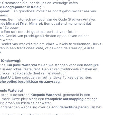
e Ottomaanse tijd, boetiekjes en levendige cafés.
te Hoogtepunten in Kaleiçi:
poort:
 Een grandioze Romeinse poort gebouwd ter ere van 
anus.
oren:
 Een historisch symbool van de Oude Stad van Antalya.
 de Minaret (Yivli Minare):
 Een opvallend monument dat 
de 13e eeuw.
t:
 Een schilderachtige straat perfect voor foto’s.
en:
 Geniet van prachtige uitzichten op de haven en het 
re water.
 Geniet van wat vrije tijd om lokale winkels te verkennen, Turks 
ken in een traditioneel café, of gewoon de sfeer op je in te 
n.
 (Onderweg):
 de 
Kurşunlu Waterval
 zullen we stoppen voor een 
heerlijke 
h
 in een lokaal restaurant. Geniet van traditionele smaken en 
op voor het volgende deel van je avontuur.
taat Uit:
 Een selectie van authentieke Turkse gerechten.
che opties beschikbaar op aanvraag.
şunlu Waterval
 stop is de serene 
Kurşunlu Waterval
, genesteld in een 
urpark. Deze plek biedt een 
tranquiele ontsnapping
 omringd 
ig groen en kristalhelder water.
ontspannen wandeling over de 
schilderachtige paden
 van het 