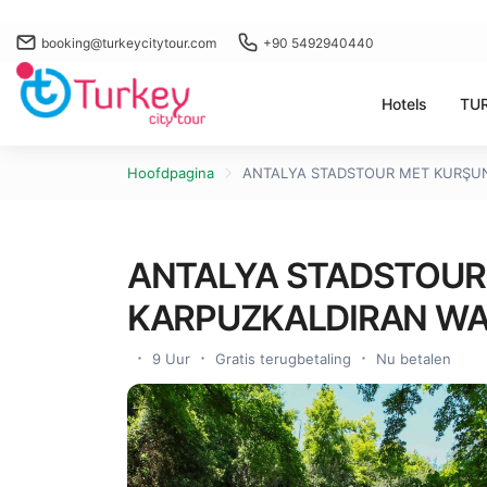
booking@turkeycitytour.com
+90 5492940440
Hotels
TUR
Hoofdpagina
ANTALYA STADSTOUR MET KURŞUN
ANTALYA STADSTOUR
KARPUZKALDIRAN WA
9 Uur
Gratis terugbetaling
Nu betalen