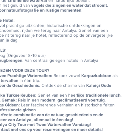
 de 
stromende waterval
 en natuurlijke poelen.
 het geluid van 
vogels die zingen en water dat stroomt
.
oor natuurfotografie en rustige momenten.
e Hotel:
ol prachtige uitzichten, historische ontdekkingen en 
schoonheid, rijden we terug naar Antalya. Geniet van een 
 rit terug naar je hotel, reflecterend op de onvergetelijke 
n je dag.
LS:
Dag (Ongeveer 8-10 uur)
rugbrengen:
 Van centraal gelegen hotels in Antalya
EZEN VOOR DEZE TOUR?
ee Prachtige Watervallen:
 Bezoek zowel 
Karpuzkaldıran
 als 
tervallen
 in één trip.
oor de Geschiedenis:
 Ontdek de charme van 
Kaleiçi Oude 
eke Turkse Keuken:
 Geniet van een heerlijke 
traditionele lunch
.
& Gemak:
 Reis in een 
modern, geclimatiseerd voertuig
.
ge Gidsen:
 Leer fascinerende verhalen en historische feiten 
ofessionele gidsen
.
erfecte combinatie van de natuur, geschiedenis en de 
eer van Antalya, allemaal in één dag!
alya City Tour met Twee Watervallen Vandaag!
tact met ons op voor reserveringen en meer details!