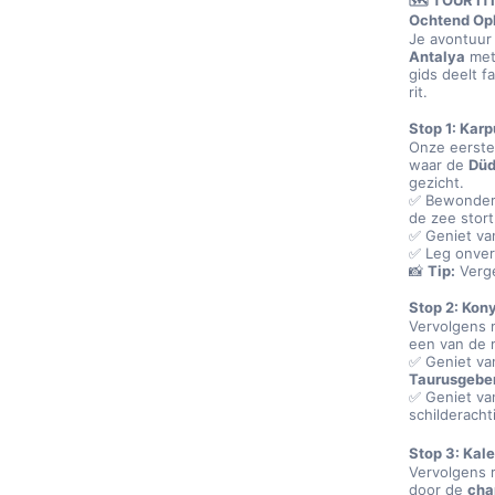
🗺️ TOUR I
Ochtend Oph
Je avontuur
Antalya
 met
gids deelt f
rit.
Stop 1: Kar
Onze eerste
waar de 
Düd
gezicht.
✅ Bewonder
de zee stort
✅ Geniet va
✅ Leg onverg
📸 
Tip:
 Verg
Stop 2: Kony
Vervolgens 
een van de 
✅ Geniet va
Taurusgebe
✅ Geniet va
schilderacht
Stop 3: Kal
Vervolgens r
door de 
cha