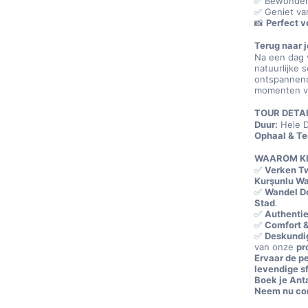
✅ Bewonder
✅ Geniet van
📸 
Perfect v
Terug naar j
Na een dag v
natuurlijke 
ontspannende
momenten va
TOUR DETAI
Duur:
 Hele 
Ophaal & Te
WAAROM KI
✅ 
Verken Tw
Kurşunlu Wa
✅ 
Wandel D
Stad
.
✅ 
Authenti
✅ 
Comfort 
✅ 
Deskundi
van onze 
pr
Ervaar de p
levendige sf
Boek je Ant
Neem nu con