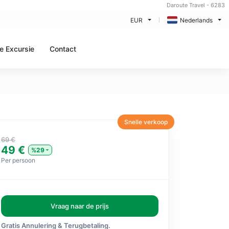
Daroute Travel - 6283
EUR
Nederlands
re Excursie
Contact
Snelle verkoop
69 €
49 €
%29
Per persoon
Vraag naar de prijs
Gratis Annulering & Terugbetaling.