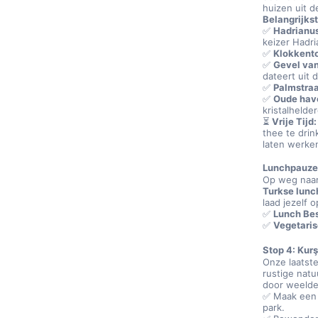
huizen uit d
Belangrijks
✅ 
Hadrianus
keizer Hadri
✅ 
Klokkent
✅ 
Gevel van
dateert uit 
✅ 
Palmstraa
✅ 
Oude hav
kristalhelde
⏳ 
Vrije Tijd:
thee te drin
laten werke
Lunchpauze
Op weg naar
Turkse lunc
laad jezelf 
✅ 
Lunch Bes
✅ 
Vegetaris
Stop 4: Kur
Onze laatste
rustige natu
door weelder
✅ Maak een 
park.