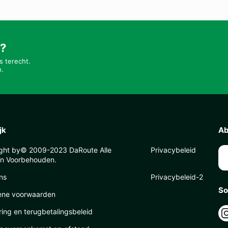
t?
s terecht.
n.
jk
Ab
ght by© 2009-2023 DaRoute Alle
Privacybeleid
n Voorbehouden.
ns
Privacybeleid-2
So
ene voorwaarden
ring en terugbetalingsbeleid