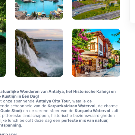
atuurlijke Wonderen van Antalya, het Historische Kaleiçi en 
 Kustlijn in Één Dag!
t onze spannende 
Antalya City Tour
, waar je de 
nde schoonheid van de 
Karpuzkaldıran Waterval
, de charme 
 (Oude Stad)
 en de serene sfeer van de 
Kurşunlu Waterval
 zult 
t pittoreske landschappen, historische bezienswaardigheden 
ijke lunch belooft deze dag een 
perfecte mix van natuur, 
ontspanning
.