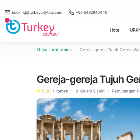
booking@turkeycitytour.com
+90 5492940440
Hotel
URKY
Muka surat utama
Gereja-gereja Tujuh Gereja Wa
Gereja-gereja Tujuh Ge
5.00
1 Komen
8 Malam 9 Hari
Pemulangan P