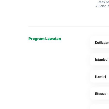
atas p
Salah 
Program Lawatan
Ketibaan
Istanbul
(Izmir)
Efesus -