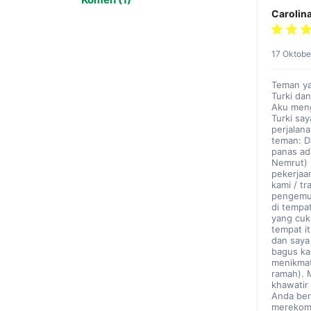
Carolin
17 Oktobe
Teman ya
Turki da
Aku meng
Turki sa
perjalan
teman: D
panas ad
Nemrut) 
pekerjaa
kami / tr
pengemud
di tempa
yang cuk
tempat i
dan saya
bagus ka
menikmat
ramah). 
khawatir
Anda ber
merekom