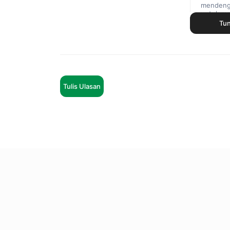
mendenga
untuk me
saya berh
Tu
Banyak ya
khawatir
nyaman d
Tulis Ulasan