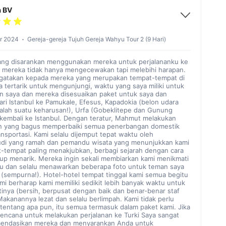
a BV
r 2024
Gereja-gereja Tujuh Gereja Wahyu Tour 2 (9 Hari)
ng disarankan menggunakan mereka untuk perjalananku ke
n mereka tidak hanya mengecewakan tapi melebihi harapan.
atakan kepada mereka yang merupakan tempat-tempat di
ya tertarik untuk mengunjungi, waktu yang saya miliki untuk
an saya dan mereka disesuaikan paket untuk saya dan
ari Istanbul ke Pamukale, Efesus, Kapadokia (belon udara
alah suatu keharusan!), Urfa (Gobeklitepe dan Gunung
kembali ke Istanbul. Dengan teratur, Mahmut melakukan
n yang bagus memperbaiki semua penerbangan domestik
ansportasi. Kami selalu dijemput tepat waktu oleh
i yang ramah dan pemandu wisata yang menunjukkan kami
t-tempat paling menakjubkan, berbagi sejarah dengan cara
up menarik. Mereka ingin sekali membiarkan kami menikmati
tu dan selalu menawarkan beberapa foto untuk teman saya
 (sempurna!). Hotel-hotel tempat tinggal kami semua begitu
mi berharap kami memiliki sedikit lebih banyak waktu untuk
inya (bersih, berpusat dengan baik dan benar-benar staf
Makanannya lezat dan selalu berlimpah. Kami tidak perlu
 tentang apa pun, itu semua termasuk dalam paket kami. Jika
encana untuk melakukan perjalanan ke Turki Saya sangat
endasikan mereka dan menyarankan Anda untuk