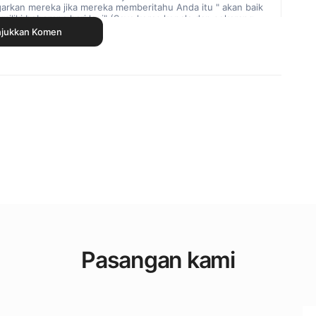
rkan mereka jika mereka memberitahu Anda itu " akan baik
miliki beberapa hari lagi" (Saya keras kepala dan sekarang
arap saya telah memberikan diri saya lebih dari 9 hari.
njukkan Komen
ng harus dilihat!). Kau punya liburan di mana kau tidak akan
 tentang apapun selain menikmati Turki! Berikan sepatu yang
an bersiaplah untuk kagum!
Pasangan kami