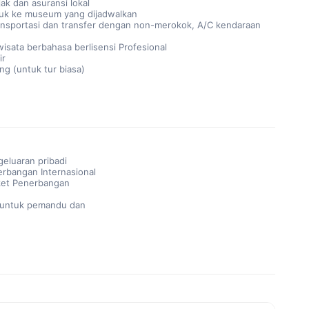
ak dan asuransi lokal
uk ke museum yang dijadwalkan
nsportasi dan transfer dengan non-merokok, A/C kendaraan
isata berbahasa berlisensi Profesional
ir
ng (untuk tur biasa)
geluaran pribadi
erbangan Internasional
ket Penerbangan
 untuk pemandu dan