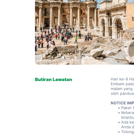
Butiran Lawatan
Hari ke-9 H
Embark pada
malam yang m
oleh pandua
NOTICE IM
Paket 
Kebera
Istanb
Ada ke
Anda di
Tolong