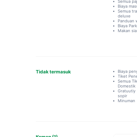
Semua paj
Biaya mas
Semua tra
deluxe
Panduan w
Biaya Park
Makan sia
Tidak termasuk
Biaya pen
Tiket Pen
Semua Ti
Domestik
Gratuutiy
sopir
Minuman
Komen (1)