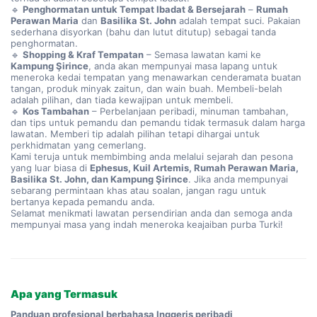
🔹
Penghormatan untuk Tempat Ibadat & Bersejarah
–
Rumah
Perawan Maria
dan
Basilika St. John
adalah tempat suci. Pakaian
sederhana disyorkan (bahu dan lutut ditutup) sebagai tanda
penghormatan.
🔹
Shopping & Kraf Tempatan
– Semasa lawatan kami ke
Kampung Şirince
, anda akan mempunyai masa lapang untuk
meneroka kedai tempatan yang menawarkan cenderamata buatan
tangan, produk minyak zaitun, dan wain buah. Membeli-belah
adalah pilihan, dan tiada kewajipan untuk membeli.
🔹
Kos Tambahan
– Perbelanjaan peribadi, minuman tambahan,
dan tips untuk pemandu dan pemandu tidak termasuk dalam harga
lawatan. Memberi tip adalah pilihan tetapi dihargai untuk
perkhidmatan yang cemerlang.
Kami teruja untuk membimbing anda melalui sejarah dan pesona
yang luar biasa di
Ephesus, Kuil Artemis, Rumah Perawan Maria,
Basilika St. John, dan Kampung Şirince
. Jika anda mempunyai
sebarang permintaan khas atau soalan, jangan ragu untuk
bertanya kepada pemandu anda.
Selamat menikmati lawatan persendirian anda dan semoga anda
mempunyai masa yang indah meneroka keajaiban purba Turki!
Apa yang Termasuk
Panduan profesional berbahasa Inggeris peribadi