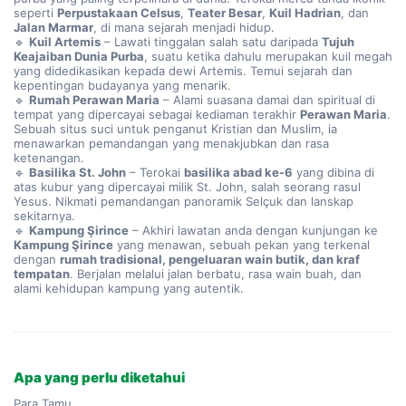
seperti 
Perpustakaan Celsus
, 
Teater Besar
, 
Kuil Hadrian
, dan 
Jalan Marmar
, di mana sejarah menjadi hidup.
🔹 
Kuil Artemis
 – Lawati tinggalan salah satu daripada 
Tujuh 
Keajaiban Dunia Purba
, suatu ketika dahulu merupakan kuil megah 
yang didedikasikan kepada dewi Artemis. Temui sejarah dan 
kepentingan budayanya yang menarik.
🔹 
Rumah Perawan Maria
 – Alami suasana damai dan spiritual di 
tempat yang dipercayai sebagai kediaman terakhir 
Perawan Maria
. 
Sebuah situs suci untuk penganut Kristian dan Muslim, ia 
menawarkan pemandangan yang menakjubkan dan rasa 
ketenangan.
🔹 
Basilika St. John
 – Terokai 
basilika abad ke-6
 yang dibina di 
atas kubur yang dipercayai milik St. John, salah seorang rasul 
Yesus. Nikmati pemandangan panoramik Selçuk dan lanskap 
sekitarnya.
🔹 
Kampung Şirince
 – Akhiri lawatan anda dengan kunjungan ke 
Kampung Şirince
 yang menawan, sebuah pekan yang terkenal 
dengan 
rumah tradisional, pengeluaran wain butik, dan kraf 
tempatan
. Berjalan melalui jalan berbatu, rasa wain buah, dan 
alami kehidupan kampung yang autentik.
Apa yang perlu diketahui
Para Tamu,