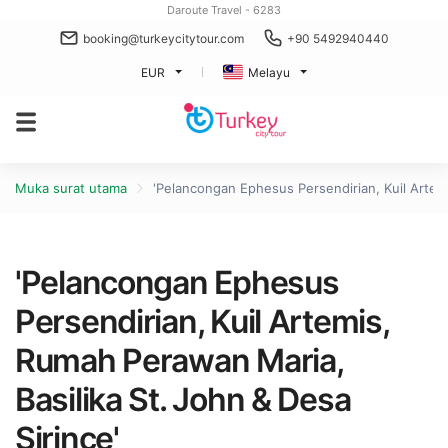
Daroute Travel - 6283
booking@turkeycitytour.com
+90 5492940440
EUR
Melayu
Muka surat utama
'Pelancongan Ephesus Persendirian, Kuil Artemi
'Pelancongan Ephesus
Persendirian, Kuil Artemis,
Rumah Perawan Maria,
Basilika St. John & Desa
Şirince'