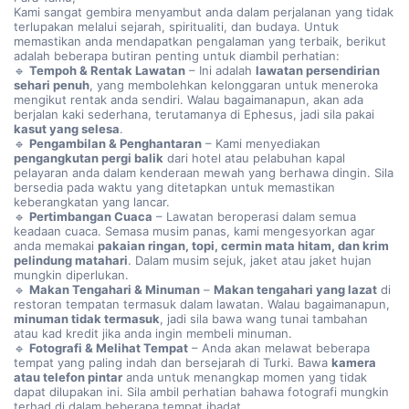
Kami sangat gembira menyambut anda dalam perjalanan yang tidak
terlupakan melalui sejarah, spiritualiti, dan budaya. Untuk
memastikan anda mendapatkan pengalaman yang terbaik, berikut
adalah beberapa butiran penting untuk diambil perhatian:
🔹
Tempoh & Rentak Lawatan
– Ini adalah
lawatan persendirian
sehari penuh
, yang membolehkan kelonggaran untuk meneroka
mengikut rentak anda sendiri. Walau bagaimanapun, akan ada
berjalan kaki sederhana, terutamanya di Ephesus, jadi sila pakai
kasut yang selesa
.
🔹
Pengambilan & Penghantaran
– Kami menyediakan
pengangkutan pergi balik
dari hotel atau pelabuhan kapal
pelayaran anda dalam kenderaan mewah yang berhawa dingin. Sila
bersedia pada waktu yang ditetapkan untuk memastikan
keberangkatan yang lancar.
🔹
Pertimbangan Cuaca
– Lawatan beroperasi dalam semua
keadaan cuaca. Semasa musim panas, kami mengesyorkan agar
anda memakai
pakaian ringan, topi, cermin mata hitam, dan krim
pelindung matahari
. Dalam musim sejuk, jaket atau jaket hujan
mungkin diperlukan.
🔹
Makan Tengahari & Minuman
–
Makan tengahari yang lazat
di
restoran tempatan termasuk dalam lawatan. Walau bagaimanapun,
minuman tidak termasuk
, jadi sila bawa wang tunai tambahan
atau kad kredit jika anda ingin membeli minuman.
🔹
Fotografi & Melihat Tempat
– Anda akan melawat beberapa
tempat yang paling indah dan bersejarah di Turki. Bawa
kamera
atau telefon pintar
anda untuk menangkap momen yang tidak
dapat dilupakan ini. Sila ambil perhatian bahawa fotografi mungkin
terhad di dalam beberapa tempat ibadat.