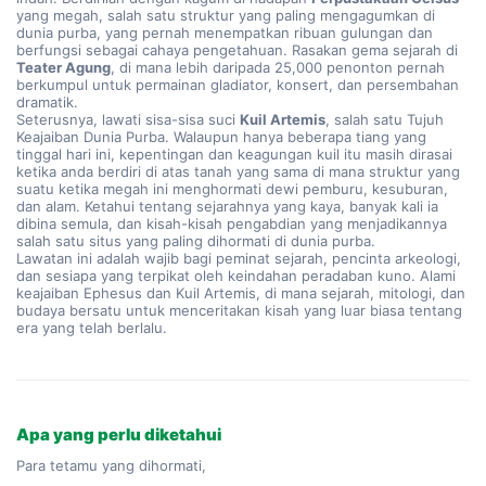
yang megah, salah satu struktur yang paling mengagumkan di 
dunia purba, yang pernah menempatkan ribuan gulungan dan 
berfungsi sebagai cahaya pengetahuan. Rasakan gema sejarah di 
Teater Agung
, di mana lebih daripada 25,000 penonton pernah 
berkumpul untuk permainan gladiator, konsert, dan persembahan 
dramatik.
Seterusnya, lawati sisa-sisa suci 
Kuil Artemis
, salah satu Tujuh 
Keajaiban Dunia Purba. Walaupun hanya beberapa tiang yang 
tinggal hari ini, kepentingan dan keagungan kuil itu masih dirasai 
ketika anda berdiri di atas tanah yang sama di mana struktur yang 
suatu ketika megah ini menghormati dewi pemburu, kesuburan, 
dan alam. Ketahui tentang sejarahnya yang kaya, banyak kali ia 
dibina semula, dan kisah-kisah pengabdian yang menjadikannya 
salah satu situs yang paling dihormati di dunia purba.
Lawatan ini adalah wajib bagi peminat sejarah, pencinta arkeologi, 
dan sesiapa yang terpikat oleh keindahan peradaban kuno. Alami 
keajaiban Ephesus dan Kuil Artemis, di mana sejarah, mitologi, dan 
budaya bersatu untuk menceritakan kisah yang luar biasa tentang 
era yang telah berlalu.
Apa yang perlu diketahui
Para tetamu yang dihormati,