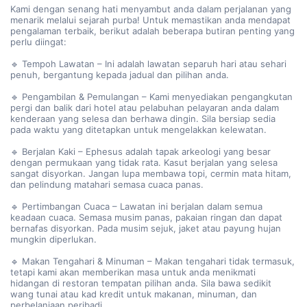
Kami dengan senang hati menyambut anda dalam perjalanan yang
menarik melalui sejarah purba! Untuk memastikan anda mendapat
pengalaman terbaik, berikut adalah beberapa butiran penting yang
perlu diingat:
🔹 Tempoh Lawatan – Ini adalah lawatan separuh hari atau sehari
penuh, bergantung kepada jadual dan pilihan anda.
🔹 Pengambilan & Pemulangan – Kami menyediakan pengangkutan
pergi dan balik dari hotel atau pelabuhan pelayaran anda dalam
kenderaan yang selesa dan berhawa dingin. Sila bersiap sedia
pada waktu yang ditetapkan untuk mengelakkan kelewatan.
🔹 Berjalan Kaki – Ephesus adalah tapak arkeologi yang besar
dengan permukaan yang tidak rata. Kasut berjalan yang selesa
sangat disyorkan. Jangan lupa membawa topi, cermin mata hitam,
dan pelindung matahari semasa cuaca panas.
🔹 Pertimbangan Cuaca – Lawatan ini berjalan dalam semua
keadaan cuaca. Semasa musim panas, pakaian ringan dan dapat
bernafas disyorkan. Pada musim sejuk, jaket atau payung hujan
mungkin diperlukan.
🔹 Makan Tengahari & Minuman – Makan tengahari tidak termasuk,
tetapi kami akan memberikan masa untuk anda menikmati
hidangan di restoran tempatan pilihan anda. Sila bawa sedikit
wang tunai atau kad kredit untuk makanan, minuman, dan
perbelanjaan peribadi.