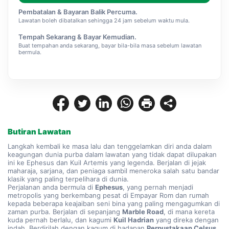
Pembatalan & Bayaran Balik Percuma.
Lawatan boleh dibatalkan sehingga 24 jam sebelum waktu mula.
Tempah Sekarang & Bayar Kemudian.
Buat tempahan anda sekarang, bayar bila-bila masa sebelum lawatan
bermula.
Butiran Lawatan
Langkah kembali ke masa lalu dan tenggelamkan diri anda dalam 
keagungan dunia purba dalam lawatan yang tidak dapat dilupakan 
ini ke Ephesus dan Kuil Artemis yang legenda. Berjalan di jejak 
maharaja, sarjana, dan peniaga sambil meneroka salah satu bandar 
klasik yang paling terpelihara di dunia.
Perjalanan anda bermula di 
Ephesus
, yang pernah menjadi 
metropolis yang berkembang pesat di Empayar Rom dan rumah 
kepada beberapa keajaiban seni bina yang paling mengagumkan di 
zaman purba. Berjalan di sepanjang 
Marble Road
, di mana kereta 
kuda pernah berlalu, dan kagumi 
Kuil Hadrian
 yang direka dengan 
indah. Berdirilah dengan kagum di hadapan 
Perpustakaan Celsus