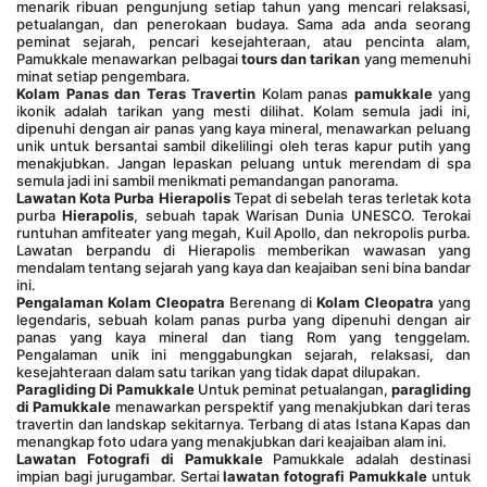
menarik ribuan pengunjung setiap tahun yang mencari relaksasi, 
petualangan, dan penerokaan budaya. Sama ada anda seorang 
peminat sejarah, pencari kesejahteraan, atau pencinta alam, 
Pamukkale menawarkan pelbagai 
tours dan tarikan
 yang memenuhi 
minat setiap pengembara.
Kolam Panas dan Teras Travertin
 Kolam panas 
pamukkale
 yang 
ikonik adalah tarikan yang mesti dilihat. Kolam semula jadi ini, 
dipenuhi dengan air panas yang kaya mineral, menawarkan peluang 
unik untuk bersantai sambil dikelilingi oleh teras kapur putih yang 
menakjubkan. Jangan lepaskan peluang untuk merendam di spa 
semula jadi ini sambil menikmati pemandangan panorama.
Lawatan Kota Purba Hierapolis
 Tepat di sebelah teras terletak kota 
purba 
Hierapolis
, sebuah tapak Warisan Dunia UNESCO. Terokai 
runtuhan amfiteater yang megah, Kuil Apollo, dan nekropolis purba. 
Lawatan berpandu di Hierapolis memberikan wawasan yang 
mendalam tentang sejarah yang kaya dan keajaiban seni bina bandar 
ini.
Pengalaman Kolam Cleopatra
 Berenang di 
Kolam Cleopatra
 yang 
legendaris, sebuah kolam panas purba yang dipenuhi dengan air 
panas yang kaya mineral dan tiang Rom yang tenggelam. 
Pengalaman unik ini menggabungkan sejarah, relaksasi, dan 
kesejahteraan dalam satu tarikan yang tidak dapat dilupakan.
Paragliding Di Pamukkale
 Untuk peminat petualangan, 
paragliding 
di Pamukkale
 menawarkan perspektif yang menakjubkan dari teras 
travertin dan landskap sekitarnya. Terbang di atas Istana Kapas dan 
menangkap foto udara yang menakjubkan dari keajaiban alam ini.
Lawatan Fotografi di Pamukkale
 Pamukkale adalah destinasi 
impian bagi jurugambar. Sertai 
lawatan fotografi Pamukkale
 untuk 