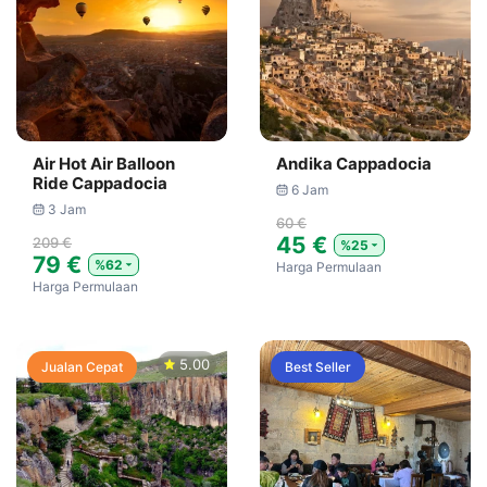
Air Hot Air Balloon
Andika Cappadocia
Ride Cappadocia
6 Jam
3 Jam
60 €
45 €
209 €
%25
79 €
%62
Harga Permulaan
Harga Permulaan
5.00
Jualan Cepat
Best Seller