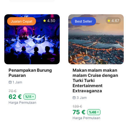
4.50
4.67
Jualan Cepat
Best Seller
Penampakan Burung
Makan malam makan
Pusaran
malam Cruise dengan
Turki Turki
1 Jam
Entertainment
Extravaganza
70 €
62 €
%11
3 Jam
Harga Permulaan
139 €
75 €
%46
Harga Permulaan