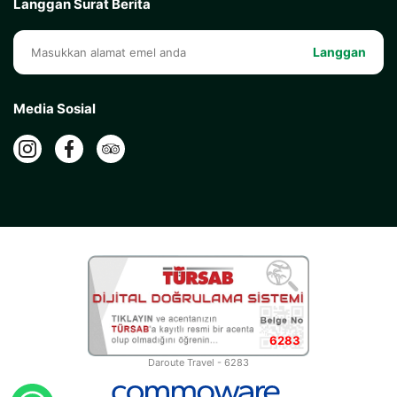
Langgan Surat Berita
Langgan
Media Sosial
6283
Daroute Travel - 6283