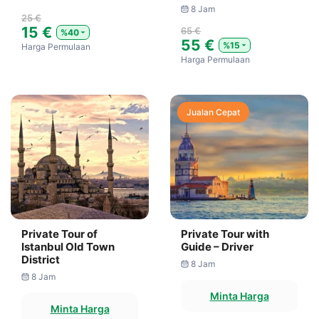
8 Jam
25 €
15 €
65 €
%40
55 €
%15
Harga Permulaan
Harga Permulaan
Jualan Cepat
Private Tour of
Private Tour with
Istanbul Old Town
Guide – Driver
District
8 Jam
8 Jam
Minta Harga
Minta Harga