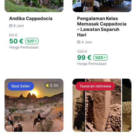
Andika Cappadocia
Pengalaman Kelas
Memasak Cappadocia
8 Jam
– Lawatan Separuh
Hari
60 €
50 €
%17
4 Jam
Harga Permulaan
129 €
99 €
%23
Harga Permulaan
5.00
Best Seller
Tawaran istimewa