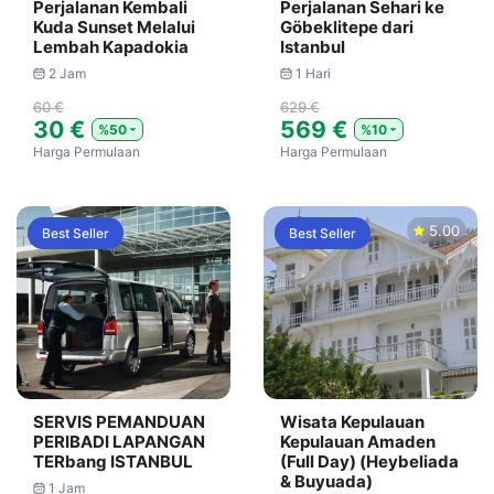
Perjalanan Kembali
Perjalanan Sehari ke
Kuda Sunset Melalui
Göbeklitepe dari
Lembah Kapadokia
Istanbul
2 Jam
1 Hari
60 €
629 €
30 €
569 €
%50
%10
Harga Permulaan
Harga Permulaan
5.00
Best Seller
Best Seller
SERVIS PEMANDUAN
Wisata Kepulauan
PERIBADI LAPANGAN
Kepulauan Amaden
TERbang ISTANBUL
(Full Day) (Heybeliada
& Buyuada)
1 Jam