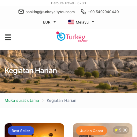
Daroute Travel - 6283
booking@turkeycitytour.com
+90 5492940440
EUR
Melayu
Kegiatan Harian
Muka surat utama
Kegiatan Harian
5.00
Best Seller
Jualan Cepat