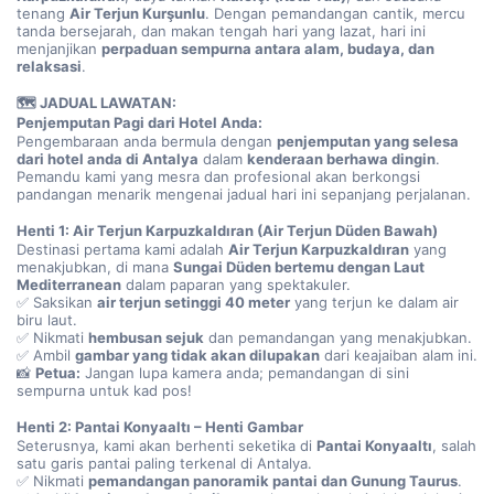
tenang 
Air Terjun Kurşunlu
. Dengan pemandangan cantik, mercu 
tanda bersejarah, dan makan tengah hari yang lazat, hari ini 
menjanjikan 
perpaduan sempurna antara alam, budaya, dan 
relaksasi
.
🗺️ JADUAL LAWATAN:
Penjemputan Pagi dari Hotel Anda:
Pengembaraan anda bermula dengan 
penjemputan yang selesa 
dari hotel anda di Antalya
 dalam 
kenderaan berhawa dingin
. 
Pemandu kami yang mesra dan profesional akan berkongsi 
pandangan menarik mengenai jadual hari ini sepanjang perjalanan.
Henti 1: Air Terjun Karpuzkaldıran (Air Terjun Düden Bawah)
Destinasi pertama kami adalah 
Air Terjun Karpuzkaldıran
 yang 
menakjubkan, di mana 
Sungai Düden bertemu dengan Laut 
Mediterranean
 dalam paparan yang spektakuler.
✅ Saksikan 
air terjun setinggi 40 meter
 yang terjun ke dalam air 
biru laut.
✅ Nikmati 
hembusan sejuk
 dan pemandangan yang menakjubkan.
✅ Ambil 
gambar yang tidak akan dilupakan
 dari keajaiban alam ini.
📸 
Petua:
 Jangan lupa kamera anda; pemandangan di sini 
sempurna untuk kad pos!
Henti 2: Pantai Konyaaltı – Henti Gambar
Seterusnya, kami akan berhenti seketika di 
Pantai Konyaaltı
, salah 
satu garis pantai paling terkenal di Antalya.
✅ Nikmati 
pemandangan panoramik pantai dan Gunung Taurus
.