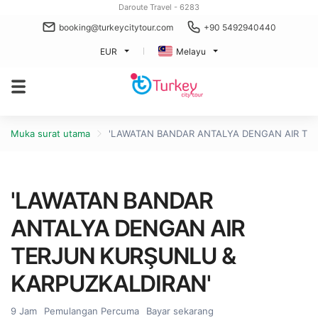
Daroute Travel - 6283
booking@turkeycitytour.com
+90 5492940440
EUR
Melayu
Muka surat utama
'LAWATAN BANDAR ANTALYA DENGAN AIR TE
'LAWATAN BANDAR
ANTALYA DENGAN AIR
TERJUN KURŞUNLU &
KARPUZKALDIRAN'
9 Jam
Pemulangan Percuma
Bayar sekarang