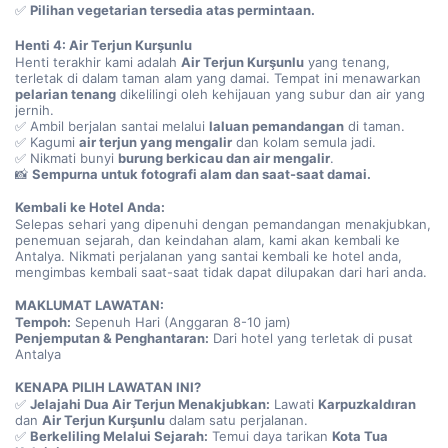
✅ 
Pilihan vegetarian tersedia atas permintaan.
Henti 4: Air Terjun Kurşunlu
Henti terakhir kami adalah 
Air Terjun Kurşunlu
 yang tenang, 
terletak di dalam taman alam yang damai. Tempat ini menawarkan 
pelarian tenang
 dikelilingi oleh kehijauan yang subur dan air yang 
jernih.
✅ Ambil berjalan santai melalui 
laluan pemandangan
 di taman.
✅ Kagumi 
air terjun yang mengalir
 dan kolam semula jadi.
✅ Nikmati bunyi 
burung berkicau dan air mengalir
.
📸 
Sempurna untuk fotografi alam dan saat-saat damai.
Kembali ke Hotel Anda:
Selepas sehari yang dipenuhi dengan pemandangan menakjubkan, 
penemuan sejarah, dan keindahan alam, kami akan kembali ke 
Antalya. Nikmati perjalanan yang santai kembali ke hotel anda, 
mengimbas kembali saat-saat tidak dapat dilupakan dari hari anda.
MAKLUMAT LAWATAN:
Tempoh:
 Sepenuh Hari (Anggaran 8-10 jam)
Penjemputan & Penghantaran:
 Dari hotel yang terletak di pusat 
Antalya
KENAPA PILIH LAWATAN INI?
✅ 
Jelajahi Dua Air Terjun Menakjubkan:
 Lawati 
Karpuzkaldıran
dan 
Air Terjun Kurşunlu
 dalam satu perjalanan.
✅ 
Berkeliling Melalui Sejarah:
 Temui daya tarikan 
Kota Tua 