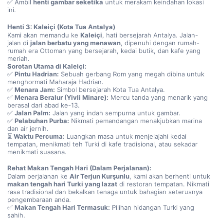
✅ Ambil 
henti gambar seketika
 untuk merakam keindahan lokasi 
ini.
Henti 3: Kaleiçi (Kota Tua Antalya)
Kami akan memandu ke 
Kaleiçi
, hati bersejarah Antalya. Jalan-
jalan di 
jalan berbatu yang menawan
, dipenuhi dengan rumah-
rumah era Ottoman yang bersejarah, kedai butik, dan kafe yang 
meriah.
Sorotan Utama di Kaleiçi:
✅ 
Pintu Hadrian:
 Sebuah gerbang Rom yang megah dibina untuk 
menghormati Maharaja Hadrian.
✅ 
Menara Jam:
 Simbol bersejarah Kota Tua Antalya.
✅ 
Menara Beralur (Yivli Minare):
 Mercu tanda yang menarik yang 
berasal dari abad ke-13.
✅ 
Jalan Palm:
 Jalan yang indah sempurna untuk gambar.
✅ 
Pelabuhan Purba:
 Nikmati pemandangan menakjubkan marina 
dan air jernih.
⏳ 
Waktu Percuma:
 Luangkan masa untuk menjelajahi kedai 
tempatan, menikmati teh Turki di kafe tradisional, atau sekadar 
menikmati suasana.
Rehat Makan Tengah Hari (Dalam Perjalanan):
Dalam perjalanan ke 
Air Terjun Kurşunlu
, kami akan berhenti untuk 
makan tengah hari Turki yang lazat
 di restoran tempatan. Nikmati 
rasa tradisional dan bekalkan tenaga untuk bahagian seterusnya 
pengembaraan anda.
✅ 
Makan Tengah Hari Termasuk:
 Pilihan hidangan Turki yang 
sahih.