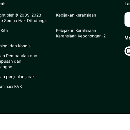
rat
La
ght oleh© 2009-2023
Kebijakan kerahsiaan
e Semua Hak Dilindungi.
 Kita
Kebijakan Kerahsiaan
Kerahsiaan Kebohongan-2
Me
ologi dan Kondisi
kan Pembatalan dan
apusan dan
rangan
ian penjualan jarak
luminasi KVK