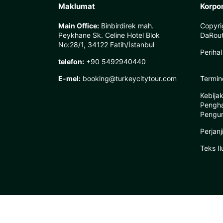
Maklumat
Korpo
Main Office:
Binbirdirek mah.
Copyri
Peykhane Sk. Celine Hotel Blok
DaRout
No:28/1, 34122 Fatih/İstanbul
Perihal
telefon:
+90 5492940440
E-mel:
booking@turkeycitytour.com
Termin
Kebija
Pengh
Pengu
Perjanj
Teks I