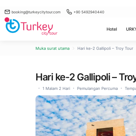
booking@turkeycitytour.com
+90 5492940440
Hotel
URKY
Muka surat utama
Hari ke-2 Gallipoli – Troy Tour
Hari ke-2 Gallipoli – Tro
1 Malam 2 Hari
Pemulangan Percuma
Tempa