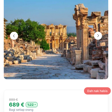
Dah nak habis
889 €
689 €
%22
Bagi setiap orang