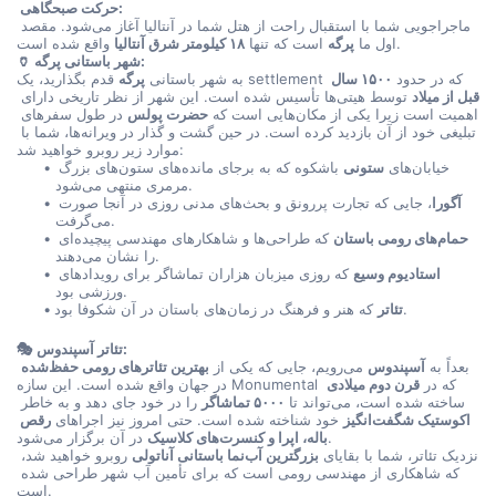
 حرکت صبحگاهی:
ماجراجویی شما با استقبال راحت از هتل شما در آنتالیا آغاز می‌شود. مقصد 
 واقع شده است.
اول ما 
پرگه
 است که تنها 
۱۸ کیلومتر شرق آنتالیا
🏺 شهر باستانی پرگه:
 قدم بگذارید، یک settlement که در حدود 
۱۵۰۰ سال 
به شهر باستانی 
پرگه
قبل از میلاد
 توسط هیتی‌ها تأسیس شده است. این شهر از نظر تاریخی دارای 
اهمیت است زیرا یکی از مکان‌هایی است که 
حضرت پولس
 در طول سفرهای 
تبلیغی خود از آن بازدید کرده است. در حین گشت و گذار در ویرانه‌ها، شما با 
موارد زیر روبرو خواهید شد:
خیابان‌های 
ستونی
 باشکوه که به برجای مانده‌های ستون‌های بزرگ 
مرمری منتهی می‌شود.
آگورا
، جایی که تجارت پررونق و بحث‌های مدنی روزی در آنجا صورت 
می‌گرفت.
حمام‌های رومی باستان
 که طراحی‌ها و شاهکارهای مهندسی پیچیده‌ای 
را نشان می‌دهند.
استادیوم وسیع
 که روزی میزبان هزاران تماشاگر برای رویدادهای 
ورزشی بود.
 که هنر و فرهنگ در زمان‌های باستان در آن شکوفا بود.
تئاتر
🎭 تئاتر آسپندوس:
بعداً به 
آسپندوس
 می‌رویم، جایی که یکی از 
بهترین تئاترهای رومی حفظ‌شده
در جهان واقع شده است. این سازه Monumental که در 
قرن دوم میلادی
ساخته شده است، می‌تواند تا 
۵۰۰۰ تماشاگر
 را در خود جای دهد و به خاطر 
اکوستیک شگفت‌انگیز
 خود شناخته شده است. حتی امروز نیز اجراهای 
رقص 
 در آن برگزار می‌شود.
باله، اپرا و کنسرت‌های کلاسیک
نزدیک تئاتر، شما با بقایای 
بزرگترین آب‌نما باستانی آناتولی
 روبرو خواهید شد، 
که شاهکاری از مهندسی رومی است که برای تأمین آب شهر طراحی شده 
است.