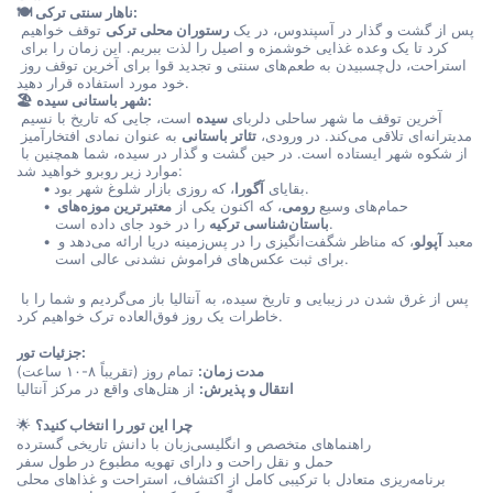
🍽️ ناهار سنتی ترکی:
پس از گشت و گذار در آسپندوس، در یک 
رستوران محلی ترکی
 توقف خواهیم 
کرد تا یک وعده غذایی خوشمزه و اصیل را لذت ببریم. این زمان را برای 
استراحت، دل‌چسبیدن به طعم‌های سنتی و تجدید قوا برای آخرین توقف روز 
خود مورد استفاده قرار دهید.
🏖️ شهر باستانی سیده:
آخرین توقف ما شهر ساحلی دلربای 
سیده
 است، جایی که تاریخ با نسیم 
مدیترانه‌ای تلاقی می‌کند. در ورودی، 
تئاتر باستانی
 به عنوان نمادی افتخارآمیز 
از شکوه شهر ایستاده است. در حین گشت و گذار در سیده، شما همچنین با 
موارد زیر روبرو خواهید شد:
، که روزی بازار شلوغ شهر بود.
بقایای 
آگورا
حمام‌های وسیع 
رومی
، که اکنون یکی از 
معتبرترین موزه‌های 
 را در خود جای داده است.
باستان‌شناسی ترکیه
معبد 
آپولو
، که مناظر شگفت‌انگیزی را در پس‌زمینه دریا ارائه می‌دهد و 
برای ثبت عکس‌های فراموش نشدنی عالی است.
پس از غرق شدن در زیبایی و تاریخ سیده، به آنتالیا باز می‌گردیم و شما را با 
خاطرات یک روز فوق‌العاده ترک خواهیم کرد.
جزئیات تور:
مدت زمان:
 تمام روز (تقریباً ۸-۱۰ ساعت)
انتقال و پذیرش:
 از هتل‌های واقع در مرکز آنتالیا
چرا این تور را انتخاب کنید؟
🌟 
راهنماهای متخصص و انگلیسی‌زبان با دانش تاریخی گسترده
حمل و نقل راحت و دارای تهویه مطبوع در طول سفر
برنامه‌ریزی متعادل با ترکیبی کامل از اکتشاف، استراحت و غذاهای محلی