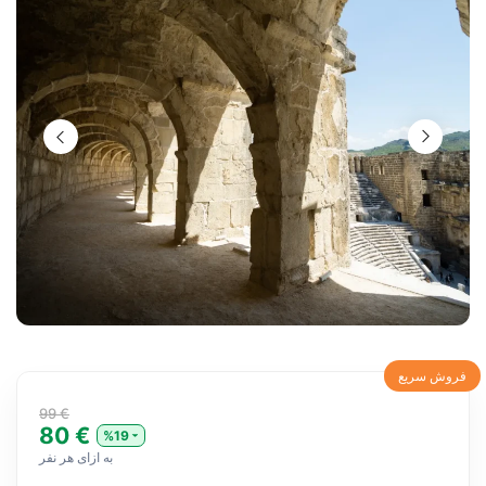
فروش سریع
99 €
80 €
%19
به ازای هر نفر