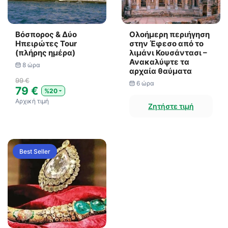
Βόσπορος & Δύο
Ολοήμερη περιήγηση
Ηπειρώτες Tour
στην Έφεσο από το
(πλήρης ημέρα)
λιμάνι Κουσάντασι –
Ανακαλύψτε τα
8 ώρα
αρχαία θαύματα
99 €
6 ώρα
79 €
%20
Αρχική τιμή
Ζητήστε τιμή
Best Seller