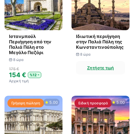
Ιστανμπούλ
Ιδιωτική περιήγηση
Περιήγηση από την
στην Παλιά Πόλη της
Παλιά Πόλη στο
Κωνσταντινούπολης
Μεγάλο Παζάρι
8 ώρα
8 ώρα
Ζητήστε τιμή
175 €
154 €
%12
Αρχική τιμή
5.00
5.00
Γρήγορη πώληση
Ειδική προσφορά