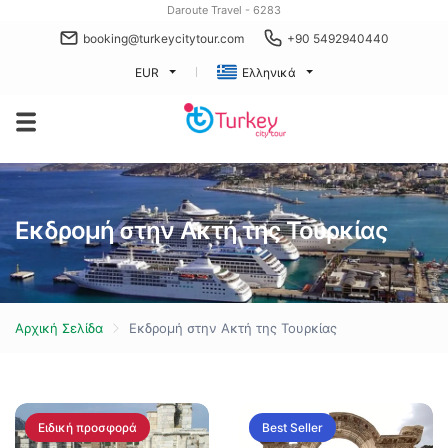
Daroute Travel - 6283
booking@turkeycitytour.com
+90 5492940440
EUR
Ελληνικά
Εκδρομή στην Ακτή της Τουρκίας
Αρχική Σελίδα
Εκδρομή στην Ακτή της Τουρκίας
Ειδική προσφορά
Best Seller