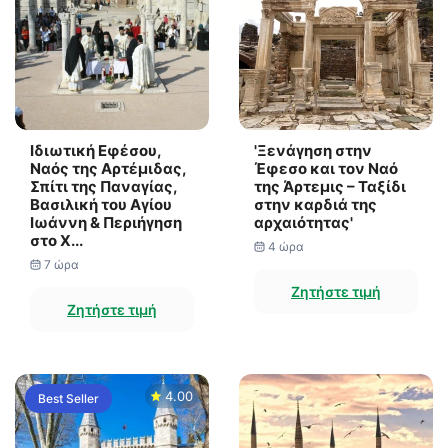
Ιδιωτική Εφέσου,
'Ξενάγηση στην
Ναός της Αρτέμιδας,
Έφεσο και τον Ναό
Σπίτι της Παναγίας,
της Άρτεμις – Ταξίδι
Βασιλική του Αγίου
στην καρδιά της
Ιωάννη & Περιήγηση
αρχαιότητας'
στο Χ...
4 ώρα
7 ώρα
Ζητήστε τιμή
Ζητήστε τιμή
4.00
Best Seller