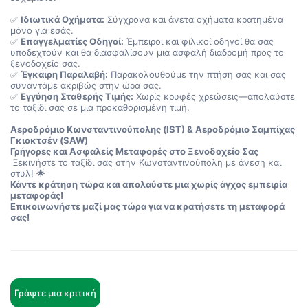
✅ 
Ιδιωτικά Οχήματα:
 Σύγχρονα και άνετα οχήματα κρατημένα 
μόνο για εσάς.
✅ 
Επαγγελματίες Οδηγοί:
 Έμπειροι και φιλικοί οδηγοί θα σας 
υποδεχτούν και θα διασφαλίσουν μια ασφαλή διαδρομή προς το 
ξενοδοχείο σας.
✅ 
Έγκαιρη Παραλαβή:
 Παρακολουθούμε την πτήση σας και σας 
συναντάμε ακριβώς στην ώρα σας.
✅ 
Εγγύηση Σταθερής Τιμής:
 Χωρίς κρυφές χρεώσεις—απολαύστε 
το ταξίδι σας σε μια προκαθορισμένη τιμή.
Αεροδρόμιο Κωνσταντινούπολης (IST) & Αεροδρόμιο Σαμπίχας 
Γκιοκτσέν (SAW)
Γρήγορες και Ασφαλείς Μεταφορές στο Ξενοδοχείο Σας
 Ξεκινήστε το ταξίδι σας στην Κωνσταντινούπολη με άνεση και 
στυλ! 🌟
Κάντε κράτηση τώρα και απολαύστε μια χωρίς άγχος εμπειρία 
μεταφοράς!
Επικοινωνήστε μαζί μας τώρα για να κρατήσετε τη μεταφορά 
σας!
Γράψτε μια κριτική